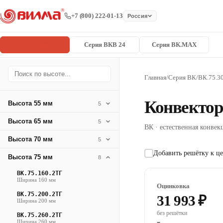
+7 (800) 222-01-13
Россия
Серия ВК
Серия ВКВ 24
Серия ВК.MAX
Главная
/
Серия ВК
/
ВК.75.3
Конвектор
Высота 55 мм
5
Высота 65 мм
5
ВК · естественная конвекц
Высота 70 мм
5
Добавить решётку к це
Высота 75 мм
8
ВК.75.160.2ТГ
Ширина 160 мм
Оцинковка
ВК.75.200.2ТГ
31 993 ₽
Ширина 200 мм
без решётки
ВК.75.260.2ТГ
Ширина 260 мм