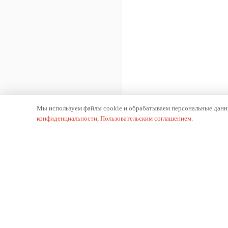
Мы используем файлы cookie и обрабатываем персональные данны
конфиденциальности
,
Пользовательским соглашением
.
К
О 
Производитель отопительного оборудования.
Ис
Российское производство с 2002 года.
Пр