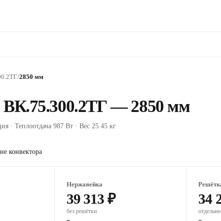
00.2ТГ
/
2850 мм
 ВК.75.300.2ТГ — 2850 мм
ия · Теплоотдача 987 Вт · Вес 25.45 кг
не конвектора
Нержавейка
Решётк
39 313 ₽
34 
без решётки
отдельно