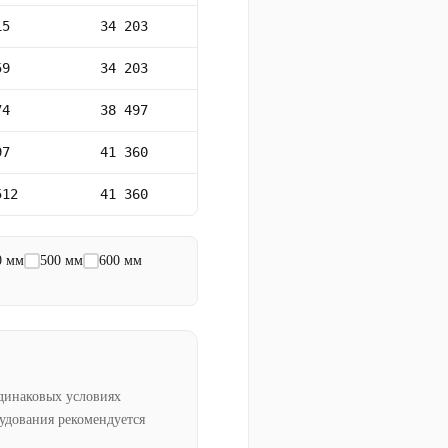
15
34 203
59
34 203
74
38 497
97
41 360
512
41 360
0 мм
500 мм
600 мм
динаковых условиях
рудования рекомендуется