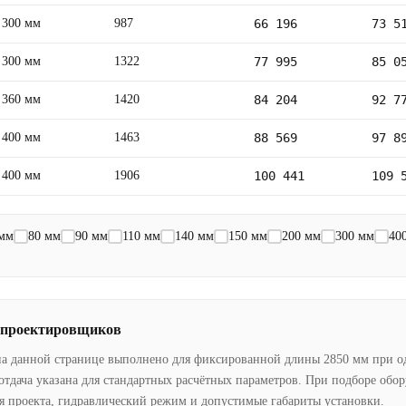
300 мм
987
66 196
73 5
300 мм
1322
77 995
85 0
360 мм
1420
84 204
92 7
400 мм
1463
88 569
97 8
400 мм
1906
100 441
109 
 мм
80 мм
90 мм
110 мм
140 мм
150 мм
200 мм
300 мм
40
 проектировщиков
на данной странице выполнено для фиксированной длины 2850 мм при о
отдача указана для стандартных расчётных параметров. При подборе обо
я проекта, гидравлический режим и допустимые габариты установки.