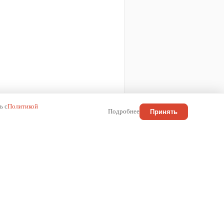
ь с
Политикой
Подробнее
Принять
КОНТАКТЫ
Россия
+7 (800) 222-01-13
info@wilma.ru