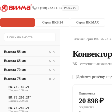
+7 (800) 222-01-13
Россия
Серия ВК
Серия ВКВ 24
Серия ВК.MAX
Главная
/
Серия ВК
/
ВК.75.3
Конвектор
Высота 55 мм
5
Высота 65 мм
5
ВК · естественная конвекц
Высота 70 мм
5
Добавить решётку к це
Высота 75 мм
8
ВК.75.160.2ТГ
Ширина 160 мм
Оцинковка
ВК.75.200.2ТГ
20 898 ₽
Ширина 200 мм
без решётки
ВК.75.260.2ТГ
Ширина 260 мм