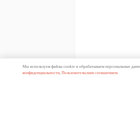
Мы используем файлы cookie и обрабатываем персональные данны
конфиденциальности
,
Пользовательским соглашением
.
К
О 
Производитель отопительного оборудования.
Ис
Российское производство с 2002 года.
Пр