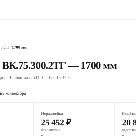
00.2ТГ
/
1700 мм
 ВК.75.300.2ТГ — 1700 мм
ия · Теплоотдача 533 Вт · Вес 15.47 кг
не конвектора
Нержавейка
Решётк
25 452 ₽
20 
без решётки
отдельно