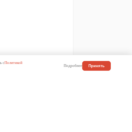
ь с
Политикой
Подробнее
Принять
КОНТАКТЫ
Россия
+7 (800) 222-01-13
info@wilma.ru