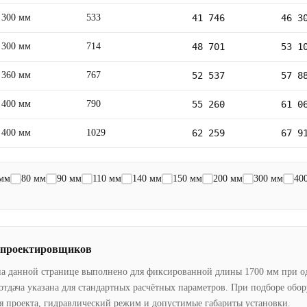
300 мм
533
41 746
46 3
300 мм
714
48 701
53 1
360 мм
767
52 537
57 8
400 мм
790
55 260
61 0
400 мм
1029
62 259
67 9
 мм
80 мм
90 мм
110 мм
140 мм
150 мм
200 мм
300 мм
40
 проектировщиков
на данной странице выполнено для фиксированной длины 1700 мм при о
отдача указана для стандартных расчётных параметров. При подборе обо
я проекта, гидравлический режим и допустимые габариты установки.