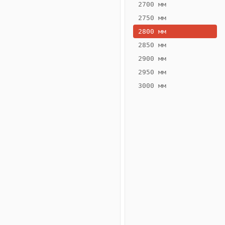
2700 мм
2750 мм
2800 мм
2850 мм
ВЫСОТА,
ШИРИНА,
ММ
ММ
2900 мм
75
300
2950 мм
3000 мм
Схема
конвектора
ВК.75.300.2ТГ
Сравнение
конвекторов