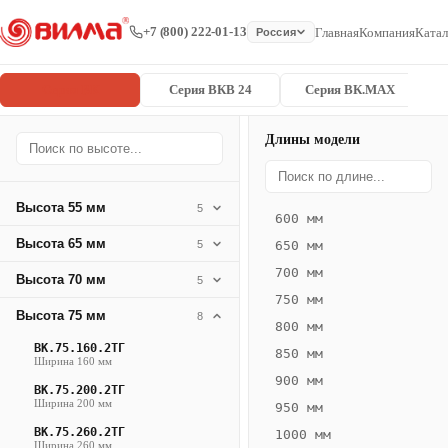
+7 (800) 222-01-13
Главная
Компания
Катал
Россия
Серия ВК
Серия ВКВ 24
Серия ВК.MAX
Длины модели
Серия
Главная
/
/
ВК.75.300.2
ВК
Высота 55 мм
5
600 мм
Конвектор
Высота 65 мм
5
650 мм
ВК.75.300.2ТГ
700 мм
Высота 70 мм
— 2800 мм
5
750 мм
Высота 75 мм
8
ВК
800 мм
·
ВК.75.160.2ТГ
850 мм
Ширина 160 мм
естественная
900 мм
ВК.75.200.2ТГ
конвекция
Ширина 200 мм
950 мм
·
ВК.75.260.2ТГ
1000 мм
Теплоотдача
Ширина 260 мм