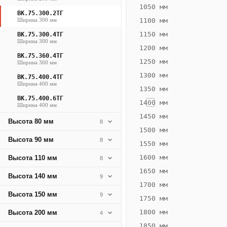
968
1050 мм
ВК.75.300.2ТГ
Вт
Ширина 300 мм
1100 мм
·
1150 мм
ВК.75.300.4ТГ
Вес
Ширина 300 мм
1200 мм
25.03
ВК.75.360.4ТГ
1250 мм
Ширина 360 мм
кг
1300 мм
ВК.75.400.4ТГ
Ширина 400 мм
1350 мм
Добавить
решётку к
ВК.75.400.6ТГ
1400 мм
Ширина 400 мм
цене
конвектора
1450 мм
Высота 80 мм
8
1500 мм
Высота 90 мм
8
1550 мм
Оцинковка
Не
31 554
38
1600 мм
Высота 110 мм
8
₽
₽
1650 мм
Высота 140 мм
9
без решётки
без
1700 мм
Высота 150 мм
▾
▾
9
1750 мм
1800 мм
Высота 200 мм
4
1850 мм