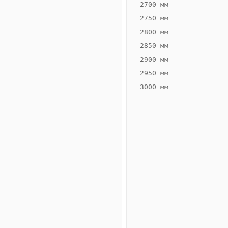
2700 мм
2750 мм
2800 мм
2850 мм
ВЫСОТА,
ШИРИНА,
ММ
ММ
2900 мм
65
260
2950 мм
3000 мм
Схема
конвектора
ВК.65.260.2ТГ
Сравнение
конвекторов