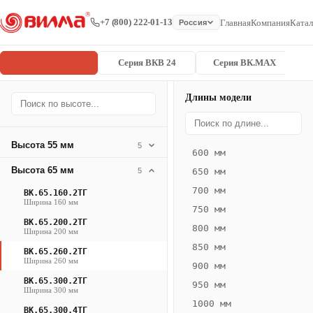
+7 (800) 222-01-13
Главная
Компания
Катал
Россия
Серия ВК
Серия ВКВ 24
Серия ВК.MAX
Длины модели
Серия
Главная
/
/
ВК.65.260.2
ВК
Высота 55 мм
5
600 мм
Конвектор
Высота 65 мм
5
650 мм
ВК.65.260.2ТГ
700 мм
ВК.65.160.2ТГ
— 1350 мм
Ширина 160 мм
750 мм
ВК.65.200.2ТГ
ВК
800 мм
Ширина 200 мм
·
850 мм
ВК.65.260.2ТГ
естественная
Ширина 260 мм
900 мм
конвекция
ВК.65.300.2ТГ
950 мм
·
Ширина 300 мм
1000 мм
Теплоотдача
ВК.65.300.4ТГ