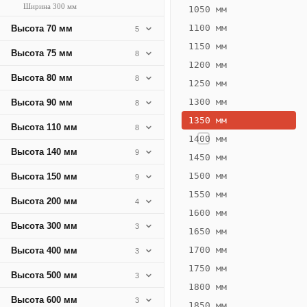
Ширина 300 мм
261
1050 мм
Вт
1100 мм
Высота 70 мм
5
·
1150 мм
Высота 75 мм
8
Вес
1200 мм
10.18
Высота 80 мм
8
1250 мм
кг
1300 мм
Высота 90 мм
8
1350 мм
Добавить
Высота 110 мм
8
решётку к
1400 мм
цене
Высота 140 мм
9
конвектора
1450 мм
1500 мм
Высота 150 мм
9
1550 мм
Оцинковка
Не
Высота 200 мм
4
16 386
19
1600 мм
Высота 300 мм
3
₽
₽
1650 мм
без решётки
без
1700 мм
Высота 400 мм
3
▾
▾
1750 мм
Высота 500 мм
3
1800 мм
Высота 600 мм
3
1850 мм