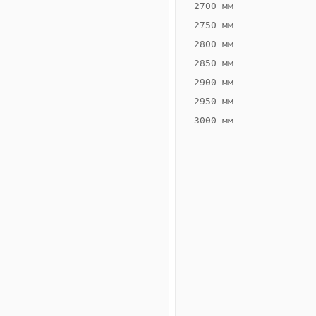
2700 мм
2750 мм
2800 мм
2850 мм
ВЫСОТА,
ШИРИНА,
ММ
ММ
2900 мм
65
260
2950 мм
3000 мм
Схема
конвектора
ВК.65.260.2ТГ
Сравнение
конвекторов