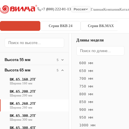
+7 (800) 222-01-13
Главная
Компания
Катал
Россия
Серия ВК
Серия ВКВ 24
Серия ВК.MAX
Длины модели
Серия
Главная
/
/
ВК.65.260.2
ВК
Высота 55 мм
5
600 мм
Конвектор
Высота 65 мм
5
650 мм
ВК.65.260.2ТГ
700 мм
ВК.65.160.2ТГ
— 1950 мм
Ширина 160 мм
750 мм
ВК.65.200.2ТГ
ВК
800 мм
Ширина 200 мм
·
850 мм
ВК.65.260.2ТГ
естественная
Ширина 260 мм
900 мм
конвекция
ВК.65.300.2ТГ
950 мм
·
Ширина 300 мм
1000 мм
Теплоотдача
ВК.65.300.4ТГ