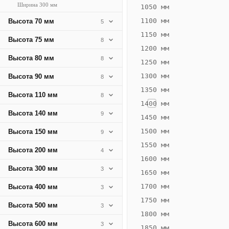
Ширина 300 мм
418
1050 мм
Вт
1100 мм
Высота 70 мм
5
·
1150 мм
Высота 75 мм
8
Вес
1200 мм
14.55
Высота 80 мм
8
1250 мм
кг
1300 мм
Высота 90 мм
8
1350 мм
Добавить
Высота 110 мм
8
решётку к
1400 мм
цене
Высота 140 мм
9
конвектора
1450 мм
1500 мм
Высота 150 мм
9
1550 мм
Оцинковка
Не
Высота 200 мм
4
22 063
26
1600 мм
Высота 300 мм
3
₽
₽
1650 мм
без решётки
без
1700 мм
Высота 400 мм
3
▾
▾
1750 мм
Высота 500 мм
3
1800 мм
Высота 600 мм
3
1850 мм