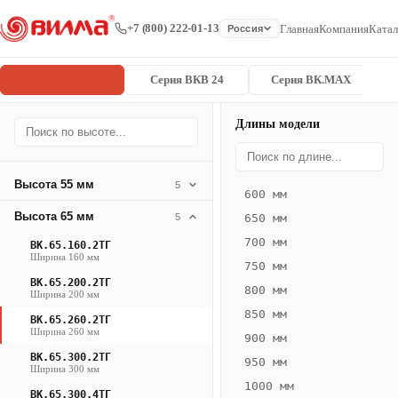
+7 (800) 222-01-13
Главная
Компания
Катал
Россия
Серия ВК
Серия ВКВ 24
Серия ВК.MAX
Длины модели
Серия
Главная
/
/
ВК.65.260.2
ВК
Высота 55 мм
5
600 мм
Конвектор
Высота 65 мм
5
650 мм
ВК.65.260.2ТГ
700 мм
ВК.65.160.2ТГ
— 1300 мм
Ширина 160 мм
750 мм
ВК.65.200.2ТГ
ВК
800 мм
Ширина 200 мм
·
850 мм
ВК.65.260.2ТГ
естественная
Ширина 260 мм
900 мм
конвекция
ВК.65.300.2ТГ
950 мм
·
Ширина 300 мм
1000 мм
Теплоотдача
ВК.65.300.4ТГ