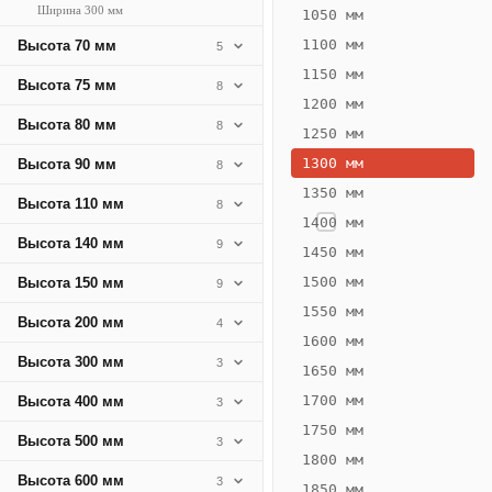
Ширина 300 мм
248
1050 мм
Вт
1100 мм
Высота 70 мм
5
·
1150 мм
Высота 75 мм
8
Вес
1200 мм
9.83
Высота 80 мм
8
1250 мм
кг
1300 мм
Высота 90 мм
8
1350 мм
Добавить
Высота 110 мм
8
решётку к
1400 мм
цене
Высота 140 мм
9
конвектора
1450 мм
1500 мм
Высота 150 мм
9
1550 мм
Оцинковка
Не
Высота 200 мм
4
15 966
19
1600 мм
Высота 300 мм
3
₽
₽
1650 мм
без решётки
без
1700 мм
Высота 400 мм
3
▾
▾
1750 мм
Высота 500 мм
3
1800 мм
Высота 600 мм
3
1850 мм