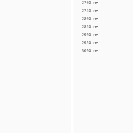
2700 мм
2750 мм
2800 мм
2850 мм
ВЫСОТА,
ШИРИНА,
ММ
ММ
2900 мм
65
260
2950 мм
3000 мм
Схема
конвектора
ВК.65.260.2ТГ
Сравнение
конвекторов