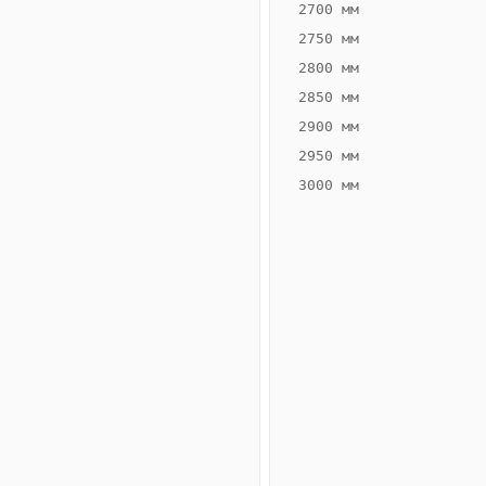
2700 мм
2750 мм
2800 мм
2850 мм
ВЫСОТА,
ШИРИНА,
ММ
ММ
2900 мм
65
260
2950 мм
3000 мм
Схема
конвектора
ВК.65.260.2ТГ
Сравнение
конвекторов