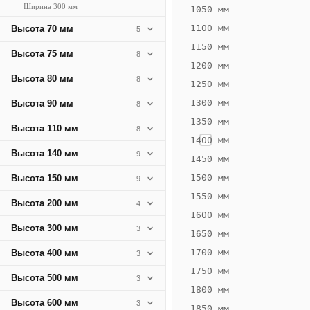
Ширина 300 мм
405
1050 мм
Вт
1100 мм
Высота 70 мм
5
·
1150 мм
Высота 75 мм
8
Вес
1200 мм
14.16
Высота 80 мм
8
1250 мм
кг
1300 мм
Высота 90 мм
8
1350 мм
Добавить
Высота 110 мм
8
решётку к
1400 мм
цене
Высота 140 мм
9
конвектора
1450 мм
1500 мм
Высота 150 мм
9
1550 мм
Оцинковка
Не
Высота 200 мм
4
21 597
26
1600 мм
Высота 300 мм
3
₽
₽
1650 мм
без решётки
без
1700 мм
Высота 400 мм
3
▾
▾
1750 мм
Высота 500 мм
3
1800 мм
Высота 600 мм
3
1850 мм