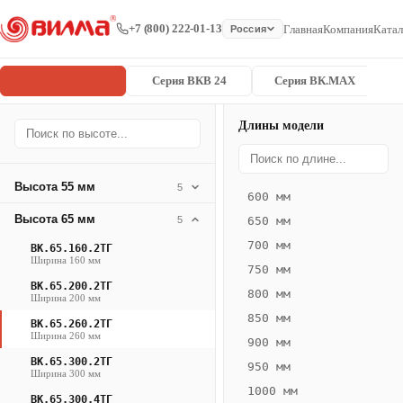
+7 (800) 222-01-13
Главная
Компания
Катал
Россия
Серия ВК
Серия ВКВ 24
Серия ВК.MAX
Длины модели
Серия
Главная
/
/
ВК.65.260.2
ВК
Высота 55 мм
5
600 мм
Конвектор
Высота 65 мм
5
650 мм
ВК.65.260.2ТГ
700 мм
ВК.65.160.2ТГ
— 1900 мм
Ширина 160 мм
750 мм
ВК.65.200.2ТГ
ВК
800 мм
Ширина 200 мм
·
850 мм
ВК.65.260.2ТГ
естественная
Ширина 260 мм
900 мм
конвекция
ВК.65.300.2ТГ
950 мм
·
Ширина 300 мм
1000 мм
Теплоотдача
ВК.65.300.4ТГ