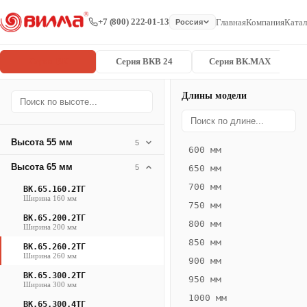
+7 (800) 222-01-13
Главная
Компания
Катал
Россия
Серия ВК
Серия ВКВ 24
Серия ВК.MAX
Длины модели
Серия
Главная
/
/
ВК.65.260.2
ВК
Высота 55 мм
5
600 мм
Конвектор
Высота 65 мм
5
650 мм
ВК.65.260.2ТГ
700 мм
ВК.65.160.2ТГ
— 1700 мм
Ширина 160 мм
750 мм
ВК.65.200.2ТГ
ВК
800 мм
Ширина 200 мм
·
850 мм
ВК.65.260.2ТГ
естественная
Ширина 260 мм
900 мм
конвекция
ВК.65.300.2ТГ
950 мм
·
Ширина 300 мм
1000 мм
Теплоотдача
ВК.65.300.4ТГ