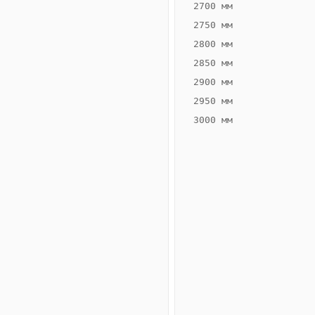
2700 мм
2750 мм
2800 мм
2850 мм
ВЫСОТА,
ШИРИНА,
ММ
ММ
2900 мм
65
260
2950 мм
3000 мм
Схема
конвектора
ВК.65.260.2ТГ
Сравнение
конвекторов