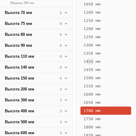
Ширина 300 мм
352
1050 мм
Вт
1100 мм
Высота 70 мм
5
·
1150 мм
Высота 75 мм
8
Вес
1200 мм
12.76
Высота 80 мм
8
1250 мм
кг
1300 мм
Высота 90 мм
8
1350 мм
Добавить
Высота 110 мм
8
решётку к
1400 мм
цене
Высота 140 мм
9
конвектора
1450 мм
1500 мм
Высота 150 мм
9
1550 мм
Оцинковка
Не
Высота 200 мм
4
19 916
24
1600 мм
Высота 300 мм
3
₽
₽
1650 мм
без решётки
без
1700 мм
Высота 400 мм
3
▾
▾
1750 мм
Высота 500 мм
3
1800 мм
Высота 600 мм
3
1850 мм