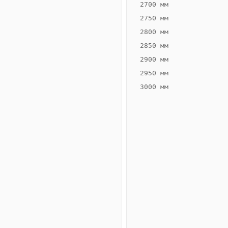
2700 мм
2750 мм
2800 мм
2850 мм
ВЫСОТА,
ШИРИНА,
ММ
ММ
2900 мм
65
160
2950 мм
3000 мм
Схема
конвектора
ВК.65.160.2ТГ