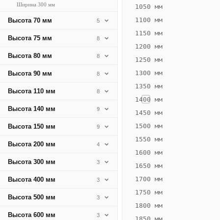
Ширина 300 мм
383
1050 мм
Вт
1100 мм
Высота 70 мм
5
·
1150 мм
Высота 75 мм
8
Вес
1200 мм
13.99
Высота 80 мм
8
1250 мм
кг
1300 мм
Высота 90 мм
8
1350 мм
Добавить
Высота 110 мм
8
решётку к
1400 мм
цене
Высота 140 мм
9
конвектора
1450 мм
1500 мм
Высота 150 мм
9
1550 мм
Оцинковка
Не
Высота 200 мм
4
25 365
29
1600 мм
Высота 300 мм
3
₽
₽
1650 мм
без решётки
без
1700 мм
Высота 400 мм
3
▾
▾
1750 мм
Высота 500 мм
3
1800 мм
Высота 600 мм
3
1850 мм