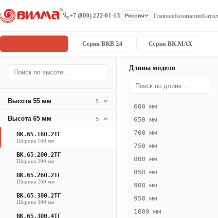
+7 (800) 222-01-13
Главная
Компания
Катал
Россия
Серия ВК
Серия ВКВ 24
Серия ВК.MAX
Длины модели
Серия
Главная
/
/
ВК.65.160.2
ВК
Высота 55 мм
5
600 мм
Конвектор
Высота 65 мм
5
650 мм
ВК.65.160.2ТГ
700 мм
ВК.65.160.2ТГ
— 2450 мм
Ширина 160 мм
750 мм
ВК.65.200.2ТГ
ВК
800 мм
Ширина 200 мм
·
850 мм
ВК.65.260.2ТГ
естественная
Ширина 260 мм
900 мм
конвекция
ВК.65.300.2ТГ
950 мм
·
Ширина 300 мм
1000 мм
Теплоотдача
ВК.65.300.4ТГ