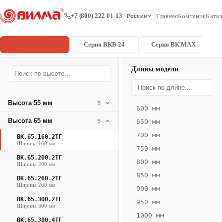
+7 (800) 222-01-13
Главная
Компания
Катал
Россия
Серия ВК
Серия ВКВ 24
Серия ВК.MAX
Длины модели
Серия
Главная
/
/
ВК.65.160.2
ВК
Высота 55 мм
5
600 мм
Конвектор
Высота 65 мм
5
650 мм
ВК.65.160.2ТГ
700 мм
ВК.65.160.2ТГ
— 1950 мм
Ширина 160 мм
750 мм
ВК.65.200.2ТГ
ВК
800 мм
Ширина 200 мм
·
850 мм
ВК.65.260.2ТГ
естественная
Ширина 260 мм
900 мм
конвекция
ВК.65.300.2ТГ
950 мм
·
Ширина 300 мм
1000 мм
Теплоотдача
ВК.65.300.4ТГ