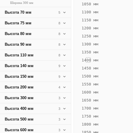
Ширина 300 мм
292
1050 мм
Вт
1100 мм
Высота 70 мм
5
·
1150 мм
Высота 75 мм
8
Вес
1200 мм
11.12
Высота 80 мм
8
1250 мм
кг
1300 мм
Высота 90 мм
8
1350 мм
Добавить
Высота 110 мм
8
решётку к
1400 мм
цене
Высота 140 мм
9
конвектора
1450 мм
1500 мм
Высота 150 мм
9
1550 мм
Оцинковка
Не
Высота 200 мм
4
20 675
24
1600 мм
Высота 300 мм
3
₽
₽
1650 мм
без решётки
без
1700 мм
Высота 400 мм
3
▾
▾
1750 мм
Высота 500 мм
3
1800 мм
Высота 600 мм
3
1850 мм