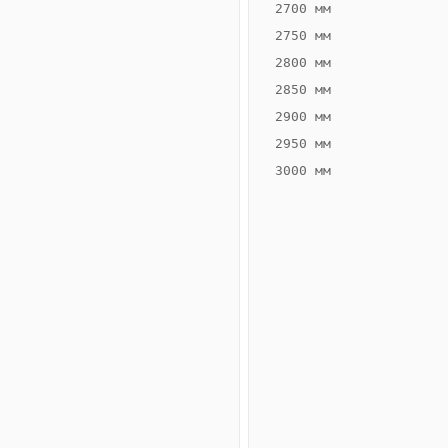
2700 мм
2750 мм
2800 мм
2850 мм
ВЫСОТА,
ШИРИНА,
ММ
ММ
2900 мм
65
160
2950 мм
3000 мм
Схема
конвектора
ВК.65.160.2ТГ