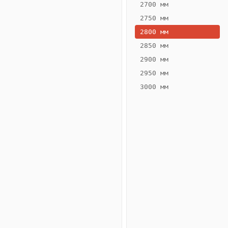
2700 мм
2750 мм
2800 мм
2850 мм
ВЫСОТА,
ШИРИНА,
ММ
ММ
2900 мм
80
300
2950 мм
3000 мм
Схема
конвектора
ВК.80.300.2ТГ