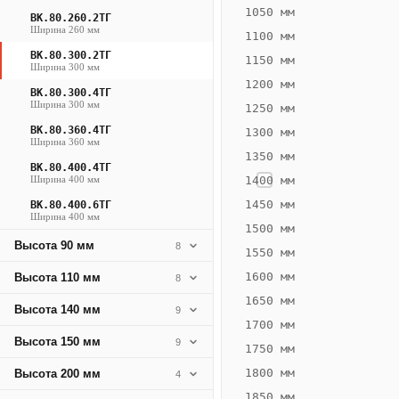
1187
1050 мм
ВК.80.260.2ТГ
Ширина 260 мм
Вт
1100 мм
·
ВК.80.300.2ТГ
1150 мм
Ширина 300 мм
Вес
1200 мм
25.76
ВК.80.300.4ТГ
Ширина 300 мм
1250 мм
кг
ВК.80.360.4ТГ
1300 мм
Ширина 360 мм
1350 мм
Добавить
ВК.80.400.4ТГ
решётку к
Ширина 400 мм
1400 мм
цене
конвектора
1450 мм
ВК.80.400.6ТГ
Ширина 400 мм
1500 мм
Высота 90 мм
8
1550 мм
Оцинковка
Не
31 554
38
1600 мм
Высота 110 мм
8
₽
₽
1650 мм
Высота 140 мм
9
без решётки
без
1700 мм
Высота 150 мм
▾
▾
9
1750 мм
1800 мм
Высота 200 мм
4
1850 мм