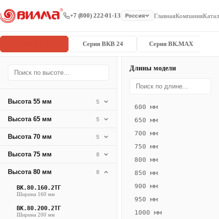
+7 (800) 222-01-13
Главная
Компания
Катал
Россия
Серия ВК
Серия ВКВ 24
Серия ВК.MAX
Длины модели
Серия
Главная
/
/
ВК.80.300.2
ВК
Высота 55 мм
5
600 мм
Конвектор
Высота 65 мм
5
650 мм
ВК.80.300.2ТГ
700 мм
Высота 70 мм
— 2800 мм
5
750 мм
Высота 75 мм
8
ВК
800 мм
·
Высота 80 мм
8
850 мм
естественная
900 мм
ВК.80.160.2ТГ
конвекция
Ширина 160 мм
950 мм
·
ВК.80.200.2ТГ
1000 мм
Теплоотдача
Ширина 200 мм