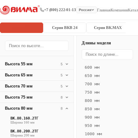
+7 (800) 222-01-13
Главная
Компания
Катал
Россия
Серия ВК
Серия ВКВ 24
Серия ВК.MAX
Длины модели
Серия
Главная
/
/
ВК.80.400.4
ВК
Высота 55 мм
5
600 мм
Конвектор
Высота 65 мм
5
650 мм
ВК.80.400.4ТГ
700 мм
Высота 70 мм
— 2450 мм
5
750 мм
Высота 75 мм
8
ВК
800 мм
·
Высота 80 мм
8
850 мм
естественная
900 мм
ВК.80.160.2ТГ
конвекция
Ширина 160 мм
950 мм
·
ВК.80.200.2ТГ
1000 мм
Теплоотдача
Ширина 200 мм