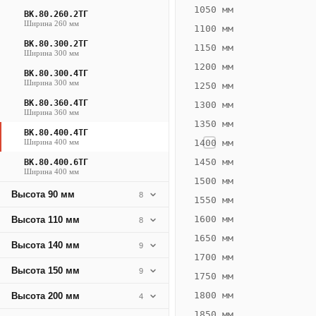
1470
1050 мм
ВК.80.260.2ТГ
Ширина 260 мм
Вт
1100 мм
·
ВК.80.300.2ТГ
1150 мм
Ширина 300 мм
Вес
1200 мм
30.38
ВК.80.300.4ТГ
Ширина 300 мм
1250 мм
кг
ВК.80.360.4ТГ
1300 мм
Ширина 360 мм
1350 мм
Добавить
ВК.80.400.4ТГ
решётку к
Ширина 400 мм
1400 мм
цене
конвектора
1450 мм
ВК.80.400.6ТГ
Ширина 400 мм
1500 мм
Высота 90 мм
8
1550 мм
Оцинковка
Не
41 583
49
1600 мм
Высота 110 мм
8
₽
₽
1650 мм
Высота 140 мм
9
без решётки
без
1700 мм
Высота 150 мм
▾
▾
9
1750 мм
1800 мм
Высота 200 мм
4
1850 мм