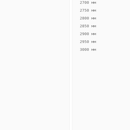
2700 мм
2750 мм
2800 мм
2850 мм
ВЫСОТА,
ШИРИНА,
ММ
ММ
2900 мм
80
400
2950 мм
3000 мм
Схема
конвектора
ВК.80.400.4ТГ