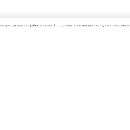
е для улучшения работы сайта. Продолжая использовать сайт, вы соглашаетес
ОМПАНИЯ
НАВИГАЦИЯ
компании
Каталог
тория
Бренды
оизводство
Документы
ртнёрам
Проекты
Контакты