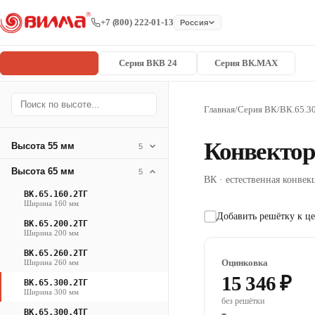
+7 (800) 222-01-13
Россия
Серия ВК
Серия ВКВ 24
Серия ВК.MAX
Главная
/
Серия ВК
/
ВК.65.3
Конвектор
Высота 55 мм
5
Высота 65 мм
5
ВК · естественная конвекц
ВК.65.160.2ТГ
Ширина 160 мм
Добавить решётку к це
ВК.65.200.2ТГ
Ширина 200 мм
ВК.65.260.2ТГ
Оцинковка
Ширина 260 мм
15 346 ₽
ВК.65.300.2ТГ
Ширина 300 мм
без решётки
ВК.65.300.4ТГ