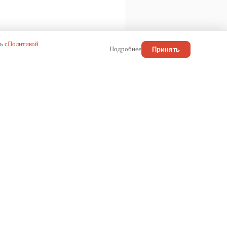
ь с
Политикой
Подробнее
Принять
КОНТАКТЫ
Россия
+7 (800) 222-01-13
info@wilma.ru