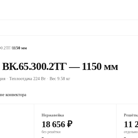
00.2ТГ
/
1150 мм
 ВК.65.300.2ТГ — 1150 мм
ия · Теплоотдача 224 Вт · Вес 9.58 кг
не конвектора
Нержавейка
Решётк
18 656 ₽
11 
без решётки
отдельно