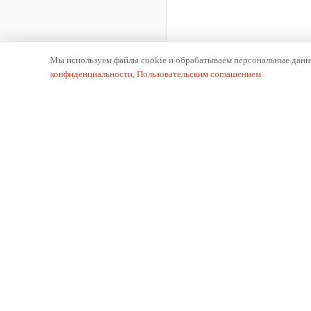
Мы используем файлы cookie и обрабатываем персональные данны
конфиденциальности
,
Пользовательским соглашением
.
К
О 
Производитель отопительного оборудования.
Ис
Российское производство с 2002 года.
Пр
Па