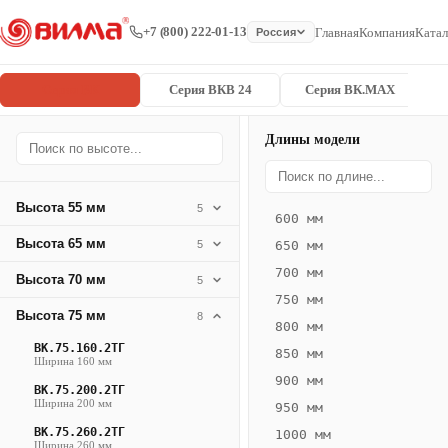
+7 (800) 222-01-13
Главная
Компания
Катал
Россия
Серия ВК
Серия ВКВ 24
Серия ВК.MAX
Длины модели
Серия
Главная
/
/
ВК.75.360.4
ВК
Высота 55 мм
5
600 мм
Конвектор
Высота 65 мм
5
650 мм
ВК.75.360.4ТГ
700 мм
Высота 70 мм
— 2950 мм
5
750 мм
Высота 75 мм
8
ВК
800 мм
·
ВК.75.160.2ТГ
850 мм
Ширина 160 мм
естественная
900 мм
ВК.75.200.2ТГ
конвекция
Ширина 200 мм
950 мм
·
ВК.75.260.2ТГ
1000 мм
Теплоотдача
Ширина 260 мм