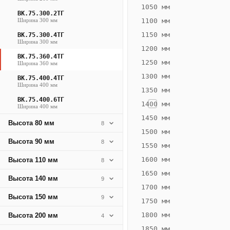
1477
1050 мм
ВК.75.300.2ТГ
Вт
Ширина 300 мм
1100 мм
·
1150 мм
ВК.75.300.4ТГ
Вес
Ширина 300 мм
1200 мм
33.21
ВК.75.360.4ТГ
1250 мм
Ширина 360 мм
кг
1300 мм
ВК.75.400.4ТГ
Ширина 400 мм
1350 мм
Добавить
решётку к
ВК.75.400.6ТГ
1400 мм
Ширина 400 мм
цене
конвектора
1450 мм
Высота 80 мм
8
1500 мм
Высота 90 мм
8
1550 мм
Оцинковка
Не
47 056
55
1600 мм
Высота 110 мм
8
₽
₽
1650 мм
Высота 140 мм
9
без решётки
без
1700 мм
Высота 150 мм
▾
▾
9
1750 мм
1800 мм
Высота 200 мм
4
1850 мм