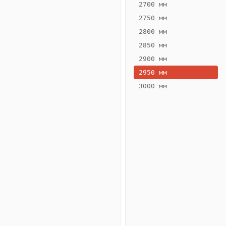
2700 мм
2750 мм
2800 мм
2850 мм
ВЫСОТА,
ШИРИНА,
ММ
ММ
2900 мм
75
360
2950 мм
3000 мм
Схема
конвектора
ВК.75.360.4ТГ