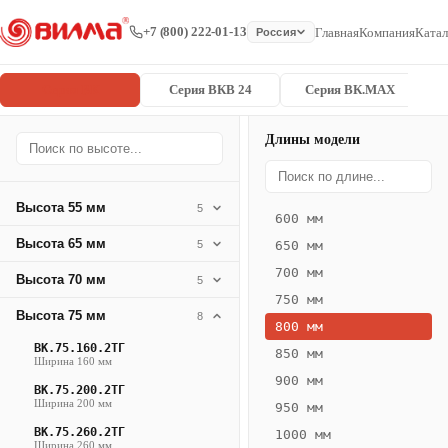
+7 (800) 222-01-13
Главная
Компания
Катал
Россия
Серия ВК
Серия ВКВ 24
Серия ВК.MAX
Длины модели
Серия
Главная
/
/
ВК.75.360.4
ВК
Высота 55 мм
5
600 мм
Конвектор
Высота 65 мм
5
650 мм
ВК.75.360.4ТГ
700 мм
Высота 70 мм
— 800 мм
5
750 мм
Высота 75 мм
8
ВК
800 мм
·
ВК.75.160.2ТГ
850 мм
Ширина 160 мм
естественная
900 мм
ВК.75.200.2ТГ
конвекция
Ширина 200 мм
950 мм
·
ВК.75.260.2ТГ
1000 мм
Теплоотдача
Ширина 260 мм