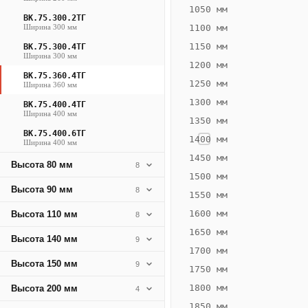
256
1050 мм
ВК.75.300.2ТГ
Вт
Ширина 300 мм
1100 мм
·
1150 мм
ВК.75.300.4ТГ
Вес
Ширина 300 мм
1200 мм
9.49
ВК.75.360.4ТГ
1250 мм
Ширина 360 мм
кг
1300 мм
ВК.75.400.4ТГ
Ширина 400 мм
1350 мм
Добавить
решётку к
ВК.75.400.6ТГ
1400 мм
Ширина 400 мм
цене
конвектора
1450 мм
Высота 80 мм
8
1500 мм
Высота 90 мм
8
1550 мм
Оцинковка
Не
16 132
19
1600 мм
Высота 110 мм
8
₽
₽
1650 мм
Высота 140 мм
9
без решётки
без
1700 мм
Высота 150 мм
▾
▾
9
1750 мм
1800 мм
Высота 200 мм
4
1850 мм