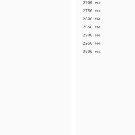
2700 мм
2750 мм
2800 мм
2850 мм
ВЫСОТА,
ШИРИНА,
ММ
ММ
2900 мм
75
360
2950 мм
3000 мм
Схема
конвектора
ВК.75.360.4ТГ