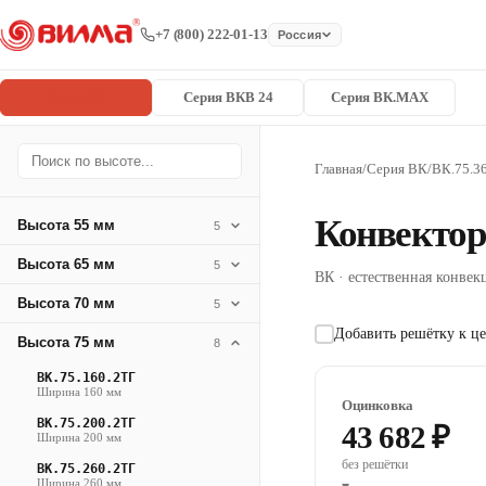
+7 (800) 222-01-13
Россия
Серия ВК
Серия ВКВ 24
Серия ВК.MAX
Главная
/
Серия ВК
/
ВК.75.3
Конвектор
Высота 55 мм
5
Высота 65 мм
5
ВК · естественная конвекц
Высота 70 мм
5
Добавить решётку к це
Высота 75 мм
8
ВК.75.160.2ТГ
Ширина 160 мм
Оцинковка
ВК.75.200.2ТГ
43 682 ₽
Ширина 200 мм
без решётки
ВК.75.260.2ТГ
Ширина 260 мм