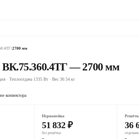
60.4ТГ
/
2700 мм
 ВК.75.360.4ТГ — 2700 мм
ия · Теплоотдача 1335 Вт · Вес 30.54 кг
не конвектора
Нержавейка
Решётк
51 832 ₽
36 
без решётки
отдельно