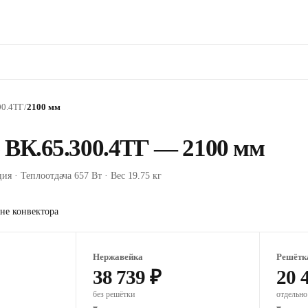
00.4ТГ
/
2100 мм
 ВК.65.300.4ТГ — 2100 мм
ия · Теплоотдача 657 Вт · Вес 19.75 кг
не конвектора
Нержавейка
Решётк
38 739 ₽
20 
без решётки
отдельно