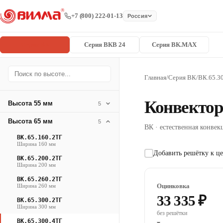
+7 (800) 222-01-13
Россия
Серия ВК
Серия ВКВ 24
Серия ВК.MAX
Главная
/
Серия ВК
/
ВК.65.3
Конвектор
Высота 55 мм
5
Высота 65 мм
5
ВК · естественная конвекц
ВК.65.160.2ТГ
Ширина 160 мм
Добавить решётку к це
ВК.65.200.2ТГ
Ширина 200 мм
ВК.65.260.2ТГ
Оцинковка
Ширина 260 мм
33 335 ₽
ВК.65.300.2ТГ
Ширина 300 мм
без решётки
ВК.65.300.4ТГ