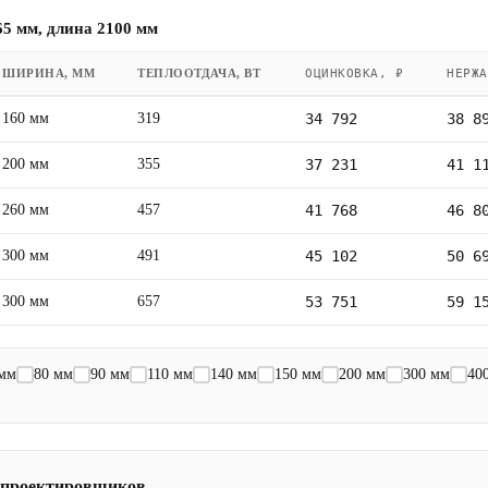
5 мм, длина 2100 мм
ШИРИНА, ММ
ТЕПЛООТДАЧА, ВТ
ОЦИНКОВКА, ₽
НЕРЖА
160 мм
319
34 792
38 8
200 мм
355
37 231
41 1
260 мм
457
41 768
46 8
300 мм
491
45 102
50 6
300 мм
657
53 751
59 1
 мм
80 мм
90 мм
110 мм
140 мм
150 мм
200 мм
300 мм
40
 проектировщиков