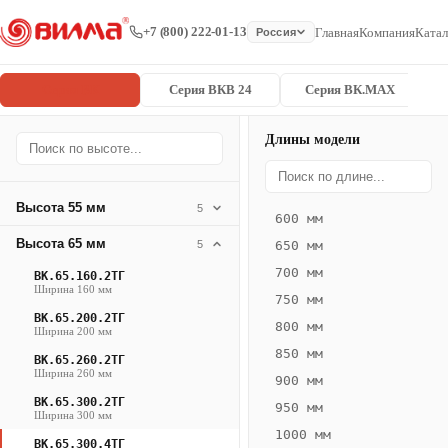
+7 (800) 222-01-13
Главная
Компания
Катал
Россия
Серия ВК
Серия ВКВ 24
Серия ВК.MAX
Длины модели
Серия
Главная
/
/
ВК.65.300.4
ВК
Высота 55 мм
5
600 мм
Конвектор
Высота 65 мм
5
650 мм
ВК.65.300.4ТГ
700 мм
ВК.65.160.2ТГ
— 2050 мм
Ширина 160 мм
750 мм
ВК.65.200.2ТГ
ВК
800 мм
Ширина 200 мм
·
850 мм
ВК.65.260.2ТГ
естественная
Ширина 260 мм
900 мм
конвекция
ВК.65.300.2ТГ
950 мм
·
Ширина 300 мм
1000 мм
Теплоотдача
ВК.65.300.4ТГ