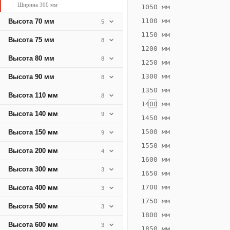
Ширина 300 мм
638
1050 мм
Вт
1100 мм
Высота 70 мм
5
·
1150 мм
Высота 75 мм
8
Вес
1200 мм
19.3
Высота 80 мм
8
1250 мм
кг
1300 мм
Высота 90 мм
8
1350 мм
Добавить
Высота 110 мм
8
решётку к
1400 мм
цене
Высота 140 мм
9
конвектора
1450 мм
1500 мм
Высота 150 мм
9
1550 мм
Оцинковка
Не
Высота 200 мм
4
32 688
37
1600 мм
Высота 300 мм
3
₽
₽
1650 мм
без решётки
без
1700 мм
Высота 400 мм
3
▾
▾
1750 мм
Высота 500 мм
3
1800 мм
Высота 600 мм
3
1850 мм