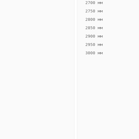
2700 мм
2750 мм
2800 мм
2850 мм
ВЫСОТА,
ШИРИНА,
ММ
ММ
2900 мм
65
300
2950 мм
3000 мм
Схема
конвектора
ВК.65.300.4ТГ