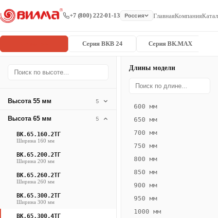
+7 (800) 222-01-13
Главная
Компания
Катал
Россия
Серия ВК
Серия ВКВ 24
Серия ВК.MAX
Длины модели
Серия
Главная
/
/
ВК.65.300.4
ВК
Высота 55 мм
5
600 мм
Конвектор
Высота 65 мм
5
650 мм
ВК.65.300.4ТГ
700 мм
ВК.65.160.2ТГ
— 1750 мм
Ширина 160 мм
750 мм
ВК.65.200.2ТГ
ВК
800 мм
Ширина 200 мм
·
850 мм
ВК.65.260.2ТГ
естественная
Ширина 260 мм
900 мм
конвекция
ВК.65.300.2ТГ
950 мм
·
Ширина 300 мм
1000 мм
Теплоотдача
ВК.65.300.4ТГ