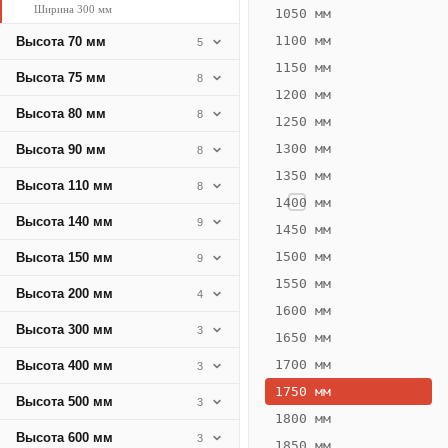
Ширина 300 мм
526
1050 мм
Вт
1100 мм
Высота 70 мм
5
·
1150 мм
Высота 75 мм
8
Вес
1200 мм
16.43
Высота 80 мм
8
1250 мм
кг
1300 мм
Высота 90 мм
8
1350 мм
Добавить
Высота 110 мм
8
решётку к
1400 мм
цене
Высота 140 мм
9
конвектора
1450 мм
1500 мм
Высота 150 мм
9
1550 мм
Оцинковка
Не
Высота 200 мм
4
28 500
33
1600 мм
Высота 300 мм
3
₽
₽
1650 мм
без решётки
без
1700 мм
Высота 400 мм
3
▾
▾
1750 мм
Высота 500 мм
3
1800 мм
Высота 600 мм
3
1850 мм