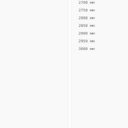
2700 мм
2750 мм
2800 мм
2850 мм
ВЫСОТА,
ШИРИНА,
ММ
ММ
2900 мм
65
300
2950 мм
3000 мм
Схема
конвектора
ВК.65.300.4ТГ