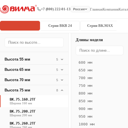
+7 (800) 222-01-13
Главная
Компания
Катал
Россия
Серия ВК
Серия ВКВ 24
Серия ВК.MAX
Длины модели
Серия
Главная
/
/
ВК.75.160.2
ВК
Высота 55 мм
5
600 мм
Конвектор
Высота 65 мм
5
650 мм
ВК.75.160.2ТГ
700 мм
Высота 70 мм
— 1350 мм
5
750 мм
Высота 75 мм
8
ВК
800 мм
·
ВК.75.160.2ТГ
850 мм
Ширина 160 мм
естественная
900 мм
ВК.75.200.2ТГ
конвекция
Ширина 200 мм
950 мм
·
ВК.75.260.2ТГ
1000 мм
Теплоотдача
Ширина 260 мм