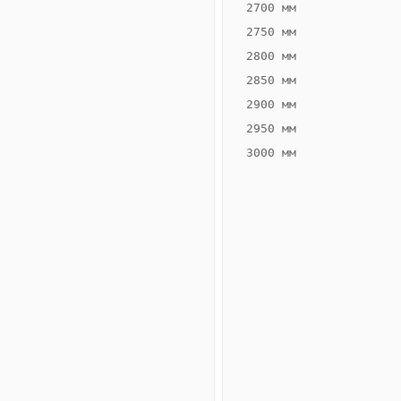
2700 мм
2750 мм
2800 мм
2850 мм
ВЫСОТА,
ШИРИНА,
ММ
ММ
2900 мм
75
160
2950 мм
3000 мм
Схема
конвектора
ВК.75.160.2ТГ