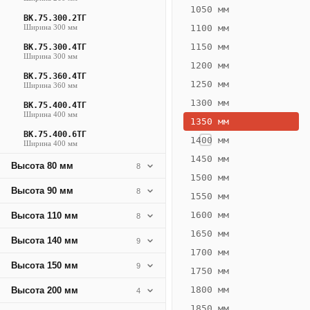
257
1050 мм
ВК.75.300.2ТГ
Вт
Ширина 300 мм
1100 мм
·
1150 мм
ВК.75.300.4ТГ
Вес
Ширина 300 мм
1200 мм
8.89
ВК.75.360.4ТГ
1250 мм
Ширина 360 мм
кг
1300 мм
ВК.75.400.4ТГ
Ширина 400 мм
1350 мм
Добавить
решётку к
ВК.75.400.6ТГ
1400 мм
Ширина 400 мм
цене
конвектора
1450 мм
Высота 80 мм
8
1500 мм
Высота 90 мм
8
1550 мм
Оцинковка
Не
15 386
18
1600 мм
Высота 110 мм
8
₽
₽
1650 мм
Высота 140 мм
9
без решётки
без
1700 мм
Высота 150 мм
▾
▾
9
1750 мм
1800 мм
Высота 200 мм
4
1850 мм