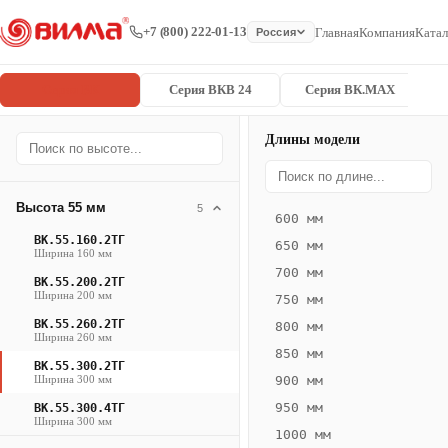
+7 (800) 222-01-13
Главная
Компания
Катал
Россия
Серия ВК
Серия ВКВ 24
Серия ВК.MAX
Длины модели
Серия
Главная
/
/
ВК.55.300.2
ВК
Высота 55 мм
5
600 мм
Конвектор
ВК.55.160.2ТГ
650 мм
ВК.55.300.2ТГ
Ширина 160 мм
700 мм
— 1350 мм
ВК.55.200.2ТГ
Ширина 200 мм
750 мм
ВК
ВК.55.260.2ТГ
800 мм
Ширина 260 мм
·
850 мм
ВК.55.300.2ТГ
естественная
Ширина 300 мм
900 мм
конвекция
950 мм
ВК.55.300.4ТГ
·
Ширина 300 мм
1000 мм
Теплоотдача