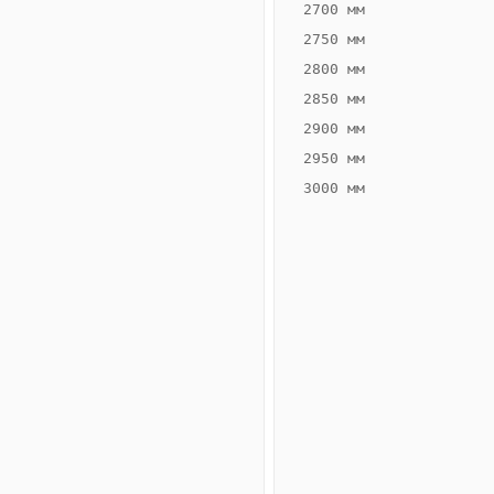
2700 мм
2750 мм
2800 мм
2850 мм
ВЫСОТА,
ШИРИНА,
ММ
ММ
2900 мм
55
300
2950 мм
3000 мм
Схема
конвектора
ВК.55.300.2ТГ