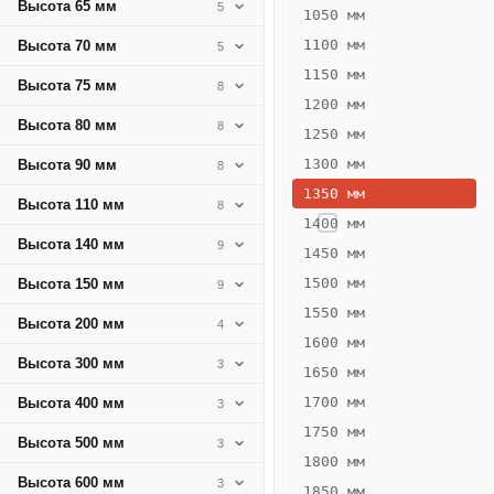
Высота 65 мм
5
178
1050 мм
Вт
1100 мм
Высота 70 мм
5
·
1150 мм
Высота 75 мм
8
Вес
1200 мм
10.32
Высота 80 мм
8
1250 мм
кг
1300 мм
Высота 90 мм
8
1350 мм
Добавить
Высота 110 мм
8
решётку к
1400 мм
цене
Высота 140 мм
9
конвектора
1450 мм
1500 мм
Высота 150 мм
9
1550 мм
Оцинковка
Не
Высота 200 мм
4
16 290
19
1600 мм
Высота 300 мм
3
₽
₽
1650 мм
без решётки
без
1700 мм
Высота 400 мм
3
▾
▾
1750 мм
Высота 500 мм
3
1800 мм
Высота 600 мм
3
1850 мм