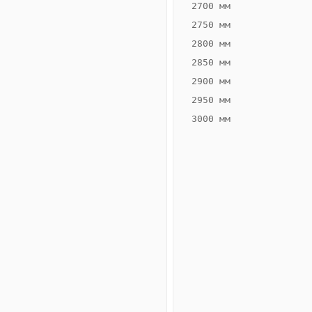
2700 мм
2750 мм
2800 мм
2850 мм
ВЫСОТА,
ШИРИНА,
ММ
ММ
2900 мм
70
260
2950 мм
3000 мм
Схема
конвектора
ВК.70.260.2ТГ