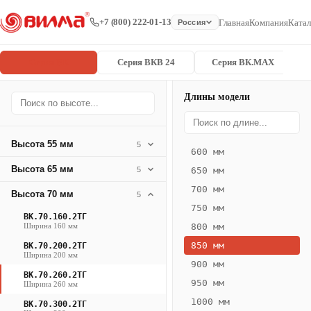
+7 (800) 222-01-13
Главная
Компания
Катал
Россия
Серия ВК
Серия ВКВ 24
Серия ВК.MAX
Длины модели
Серия
Главная
/
/
ВК.70.260.2
ВК
Высота 55 мм
5
600 мм
Конвектор
Высота 65 мм
5
650 мм
ВК.70.260.2ТГ
700 мм
Высота 70 мм
— 850 мм
5
750 мм
ВК.70.160.2ТГ
ВК
Ширина 160 мм
800 мм
·
850 мм
ВК.70.200.2ТГ
естественная
Ширина 200 мм
900 мм
конвекция
ВК.70.260.2ТГ
950 мм
Ширина 260 мм
·
1000 мм
Теплоотдача
ВК.70.300.2ТГ