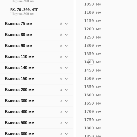
Ширина 300 мм
161
1050 мм
ВК.70.300.4ТГ
Вт
1100 мм
Ширина 300 мм
·
1150 мм
Высота 75 мм
8
Вес
1200 мм
6.72
Высота 80 мм
8
1250 мм
кг
1300 мм
Высота 90 мм
8
1350 мм
Добавить
Высота 110 мм
8
решётку к
1400 мм
цене
Высота 140 мм
9
конвектора
1450 мм
1500 мм
Высота 150 мм
9
1550 мм
Оцинковка
Не
Высота 200 мм
4
12 139
14
1600 мм
Высота 300 мм
3
₽
₽
1650 мм
без решётки
без
1700 мм
Высота 400 мм
3
▾
▾
1750 мм
Высота 500 мм
3
1800 мм
Высота 600 мм
3
1850 мм