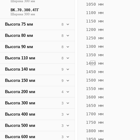
Ширина 300 мм
458
1050 мм
ВК.70.300.4ТГ
Вт
1100 мм
Ширина 300 мм
·
1150 мм
Высота 75 мм
8
Вес
1200 мм
13.85
Высота 80 мм
8
1250 мм
кг
1300 мм
Высота 90 мм
8
1350 мм
Добавить
Высота 110 мм
8
решётку к
1400 мм
цене
Высота 140 мм
9
конвектора
1450 мм
1500 мм
Высота 150 мм
9
1550 мм
Оцинковка
Не
Высота 200 мм
4
24 433
29
1600 мм
Высота 300 мм
3
₽
₽
1650 мм
без решётки
без
1700 мм
Высота 400 мм
3
▾
▾
1750 мм
Высота 500 мм
3
1800 мм
Высота 600 мм
3
1850 мм