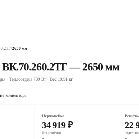
60.2ТГ
/
2650 мм
 ВК.70.260.2ТГ — 2650 мм
ия · Теплоотдача 739 Вт · Вес 19.91 кг
не конвектора
Нержавейка
Решётк
34 919 ₽
22 
без решётки
отдельно