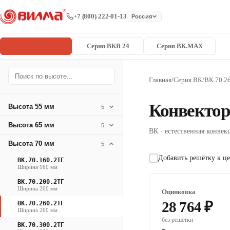
+7 (800) 222-01-13
Россия
Серия ВК
Серия ВКВ 24
Серия ВК.MAX
Главная
/
Серия ВК
/
ВК.70.2
Конвектор
Высота 55 мм
5
Высота 65 мм
5
ВК · естественная конвекц
Высота 70 мм
5
Добавить решётку к це
ВК.70.160.2ТГ
Ширина 160 мм
ВК.70.200.2ТГ
Ширина 200 мм
Оцинковка
28 764 ₽
ВК.70.260.2ТГ
Ширина 260 мм
без решётки
ВК.70.300.2ТГ