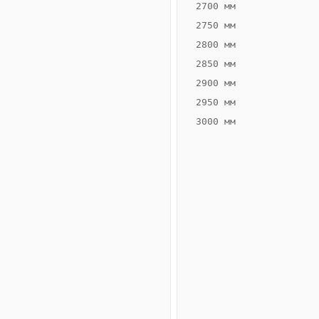
2700 мм
2750 мм
2800 мм
2850 мм
ВЫСОТА,
ШИРИНА,
ММ
ММ
2900 мм
70
260
2950 мм
3000 мм
Схема
конвектора
ВК.70.260.2ТГ