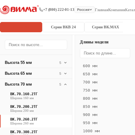
+7 (800) 222-01-13
Главная
Компания
Катал
Россия
Серия ВК
Серия ВКВ 24
Серия ВК.MAX
Длины модели
Серия
Главная
/
/
ВК.70.260.2
ВК
Высота 55 мм
5
600 мм
Конвектор
Высота 65 мм
5
650 мм
ВК.70.260.2ТГ
700 мм
Высота 70 мм
— 1600 мм
5
750 мм
ВК.70.160.2ТГ
ВК
Ширина 160 мм
800 мм
·
850 мм
ВК.70.200.2ТГ
естественная
Ширина 200 мм
900 мм
конвекция
ВК.70.260.2ТГ
950 мм
Ширина 260 мм
·
1000 мм
Теплоотдача
ВК.70.300.2ТГ