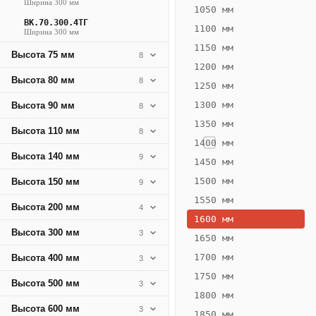
Ширина 300 мм
401
1050 мм
ВК.70.300.4ТГ
Вт
1100 мм
Ширина 300 мм
·
1150 мм
Высота 75 мм
8
Вес
1200 мм
12.2
Высота 80 мм
8
1250 мм
кг
1300 мм
Высота 90 мм
8
1350 мм
Добавить
Высота 110 мм
8
решётку к
1400 мм
цене
Высота 140 мм
9
конвектора
1450 мм
1500 мм
Высота 150 мм
9
1550 мм
Оцинковка
Не
Высота 200 мм
4
19 076
22
1600 мм
Высота 300 мм
3
₽
₽
1650 мм
без решётки
без
1700 мм
Высота 400 мм
3
▾
▾
1750 мм
Высота 500 мм
3
1800 мм
Высота 600 мм
3
1850 мм