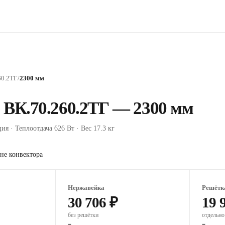
60.2ТГ
/
2300 мм
 ВК.70.260.2ТГ — 2300 мм
ия · Теплоотдача 626 Вт · Вес 17.3 кг
не конвектора
Нержавейка
Решётк
30 706 ₽
19 
без решётки
отдельно