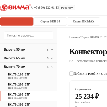
+7 (800) 222-01-13
Россия
Серия ВК
Серия ВКВ 24
Серия ВК.MAX
Главная
/
Серия ВК
/
ВК.70.2
Конвектор
Высота 55 мм
5
Высота 65 мм
5
ВК · естественная конвекц
Высота 70 мм
5
Добавить решётку к це
ВК.70.160.2ТГ
Ширина 160 мм
ВК.70.200.2ТГ
Ширина 200 мм
Оцинковка
25 234 ₽
ВК.70.260.2ТГ
Ширина 260 мм
без решётки
ВК.70.300.2ТГ