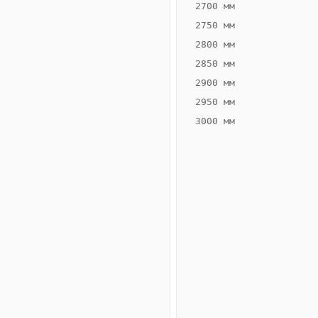
2700 мм
2750 мм
2800 мм
2850 мм
ВЫСОТА,
ШИРИНА,
ММ
ММ
2900 мм
65
300
2950 мм
3000 мм
Схема
конвектора
ВК.65.300.2ТГ
Сравнение
конвекторов