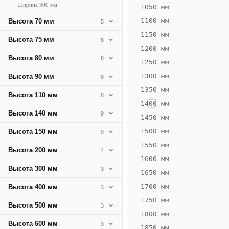
Ширина 300 мм
645
1050 мм
Вт
1100 мм
Высота 70 мм
5
·
1150 мм
Высота 75 мм
8
Вес
1200 мм
21.52
Высота 80 мм
8
1250 мм
кг
1300 мм
Высота 90 мм
8
1350 мм
Добавить
Высота 110 мм
8
решётку к
1400 мм
цене
Высота 140 мм
9
конвектора
1450 мм
1500 мм
Высота 150 мм
9
1550 мм
Оцинковка
Не
Высота 200 мм
4
30 192
37
1600 мм
Высота 300 мм
3
₽
₽
1650 мм
без решётки
без
1700 мм
Высота 400 мм
3
▾
▾
1750 мм
Высота 500 мм
3
1800 мм
Высота 600 мм
3
1850 мм