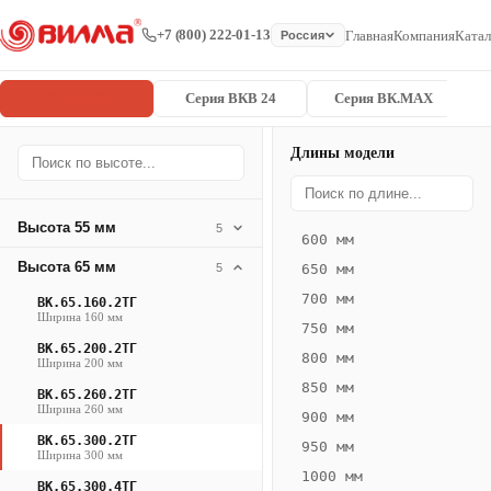
+7 (800) 222-01-13
Главная
Компания
Катал
Россия
Серия ВК
Серия ВКВ 24
Серия ВК.MAX
Длины модели
Серия
Главная
/
/
ВК.65.300.2
ВК
Высота 55 мм
5
600 мм
Конвектор
Высота 65 мм
5
650 мм
ВК.65.300.2ТГ
700 мм
ВК.65.160.2ТГ
— 2650 мм
Ширина 160 мм
750 мм
ВК.65.200.2ТГ
ВК
800 мм
Ширина 200 мм
·
850 мм
ВК.65.260.2ТГ
естественная
Ширина 260 мм
900 мм
конвекция
ВК.65.300.2ТГ
950 мм
·
Ширина 300 мм
1000 мм
Теплоотдача
ВК.65.300.4ТГ