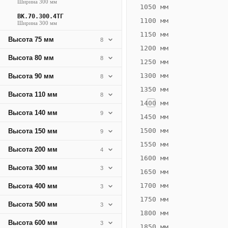
Ширина 300 мм
584
1050 мм
ВК.70.300.4ТГ
Вт
1100 мм
Ширина 300 мм
·
1150 мм
Высота 75 мм
8
Вес
1200 мм
17.14
Высота 80 мм
8
1250 мм
кг
1300 мм
Высота 90 мм
8
1350 мм
Добавить
Высота 110 мм
8
решётку к
1400 мм
цене
Высота 140 мм
9
конвектора
1450 мм
1500 мм
Высота 150 мм
9
1550 мм
Оцинковка
Не
Высота 200 мм
4
27 167
31
1600 мм
Высота 300 мм
3
₽
₽
1650 мм
без решётки
без
1700 мм
Высота 400 мм
3
▾
▾
1750 мм
Высота 500 мм
3
1800 мм
Высота 600 мм
3
1850 мм