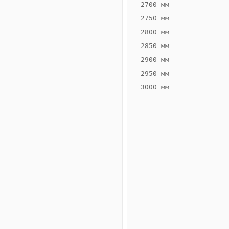
2700 мм
2750 мм
2800 мм
2850 мм
ВЫСОТА,
ШИРИНА,
ММ
ММ
2900 мм
70
200
2950 мм
3000 мм
Схема
конвектора
ВК.70.200.2ТГ