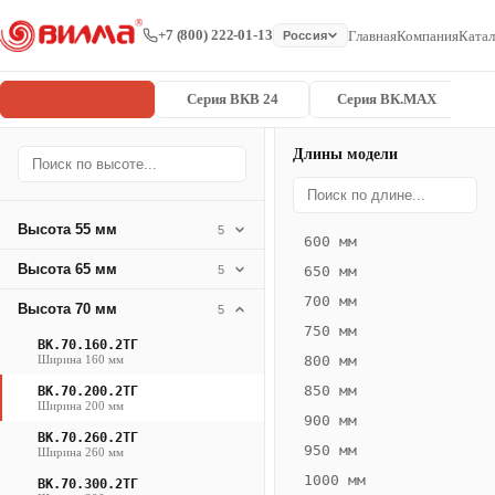
+7 (800) 222-01-13
Главная
Компания
Катал
Россия
Серия ВК
Серия ВКВ 24
Серия ВК.MAX
Длины модели
Серия
Главная
/
/
ВК.70.200.2
ВК
Высота 55 мм
5
600 мм
Конвектор
Высота 65 мм
5
650 мм
ВК.70.200.2ТГ
700 мм
Высота 70 мм
— 2650 мм
5
750 мм
ВК.70.160.2ТГ
ВК
Ширина 160 мм
800 мм
·
850 мм
ВК.70.200.2ТГ
естественная
Ширина 200 мм
900 мм
конвекция
ВК.70.260.2ТГ
950 мм
Ширина 260 мм
·
1000 мм
Теплоотдача
ВК.70.300.2ТГ