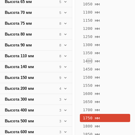
Высота 65 мм
5
249
1050 мм
Вт
1100 мм
Высота 70 мм
5
·
1150 мм
Высота 75 мм
8
Вес
1200 мм
13.21
Высота 80 мм
8
1250 мм
кг
1300 мм
Высота 90 мм
8
1350 мм
Добавить
Высота 110 мм
8
решётку к
1400 мм
цене
Высота 140 мм
9
конвектора
1450 мм
1500 мм
Высота 150 мм
9
1550 мм
Оцинковка
Не
Высота 200 мм
4
20 270
24
1600 мм
Высота 300 мм
3
₽
₽
1650 мм
без решётки
без
1700 мм
Высота 400 мм
3
▾
▾
1750 мм
Высота 500 мм
3
1800 мм
Высота 600 мм
3
1850 мм