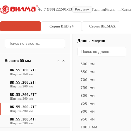
+7 (800) 222-01-13
Главная
Компания
Катал
Россия
Серия ВК
Серия ВКВ 24
Серия ВК.MAX
Длины модели
Серия
Главная
/
/
ВК.55.300.2
ВК
Высота 55 мм
5
600 мм
Конвектор
ВК.55.160.2ТГ
650 мм
ВК.55.300.2ТГ
Ширина 160 мм
700 мм
— 1750 мм
ВК.55.200.2ТГ
Ширина 200 мм
750 мм
ВК
ВК.55.260.2ТГ
800 мм
Ширина 260 мм
·
850 мм
ВК.55.300.2ТГ
естественная
Ширина 300 мм
900 мм
конвекция
950 мм
ВК.55.300.4ТГ
·
Ширина 300 мм
1000 мм
Теплоотдача