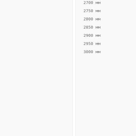
2700 мм
2750 мм
2800 мм
2850 мм
ВЫСОТА,
ШИРИНА,
ММ
ММ
2900 мм
55
300
2950 мм
3000 мм
Схема
конвектора
ВК.55.300.2ТГ