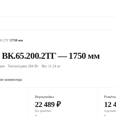
00.2ТГ
/
1750 мм
 ВК.65.200.2ТГ — 1750 мм
ия · Теплоотдача 284 Вт · Вес 11.24 кг
не конвектора
Нержавейка
Решётк
22 489 ₽
12 
без решётки
отдельно