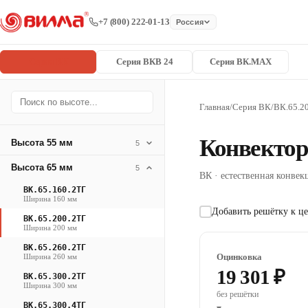
+7 (800) 222-01-13
Россия
Серия ВК
Серия ВКВ 24
Серия ВК.MAX
Главная
/
Серия ВК
/
ВК.65.2
Конвектор
Высота 55 мм
5
Высота 65 мм
5
ВК · естественная конвекц
ВК.65.160.2ТГ
Ширина 160 мм
Добавить решётку к це
ВК.65.200.2ТГ
Ширина 200 мм
ВК.65.260.2ТГ
Оцинковка
Ширина 260 мм
19 301 ₽
ВК.65.300.2ТГ
Ширина 300 мм
без решётки
ВК.65.300.4ТГ