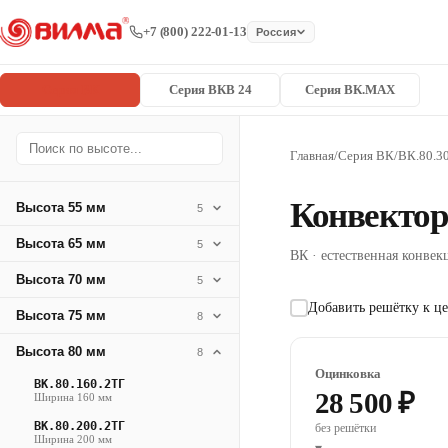
+7 (800) 222-01-13
Россия
Серия ВК
Серия ВКВ 24
Серия ВК.MAX
Главная
/
Серия ВК
/
ВК.80.3
Конвектор
Высота 55 мм
5
Высота 65 мм
5
ВК · естественная конвекц
Высота 70 мм
5
Добавить решётку к це
Высота 75 мм
8
Высота 80 мм
8
Оцинковка
ВК.80.160.2ТГ
28 500 ₽
Ширина 160 мм
ВК.80.200.2ТГ
без решётки
Ширина 200 мм