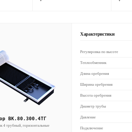
▾
▾
Характеристики
Регулировка по высоте
Теплообменник
Длина оребрения
Ширина оребрения
Высота оребрения
Диаметр трубы
Давление
ор ВК.80.300.4ТГ
к 4 трубный, горизонтальные
Подключение