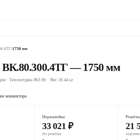
00.4ТГ
/
1750 мм
 ВК.80.300.4ТГ — 1750 мм
ия · Теплоотдача 863 Вт · Вес 18.44 кг
не конвектора
Нержавейка
Решётк
33 021 ₽
21 
без решётки
отдельно