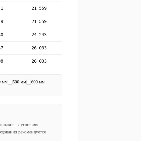
71
21 559
79
21 559
80
24 243
47
26 033
98
26 033
0 мм
500 мм
600 мм
динаковых условиях
рудования рекомендуется