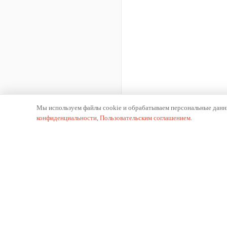
Мы используем файлы cookie и обрабатываем персональные данны
конфиденциальности
,
Пользовательским соглашением
.
К
О 
Производитель отопительного оборудования.
Ис
Российское производство с 2002 года.
Пр