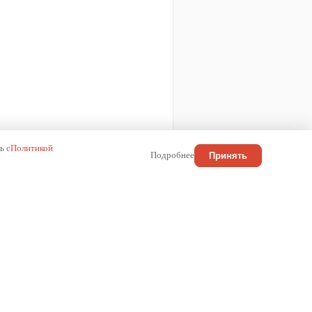
ь с
Политикой
Подробнее
Принять
КОНТАКТЫ
Россия
+7 (800) 222-01-13
info@wilma.ru