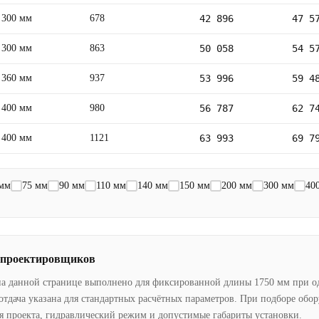
300 мм
678
42 896
47 5
300 мм
863
50 058
54 5
360 мм
937
53 996
59 4
400 мм
980
56 787
62 7
400 мм
1121
63 993
69 7
 мм
75 мм
90 мм
110 мм
140 мм
150 мм
200 мм
300 мм
40
 проектировщиков
на данной странице выполнено для фиксированной длины 1750 мм при о
отдача указана для стандартных расчётных параметров. При подборе обо
я проекта, гидравлический режим и допустимые габариты установки.