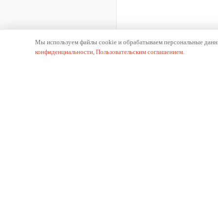
Мы используем файлы cookie и обрабатываем персональные данны
конфиденциальности
,
Пользовательским соглашением
.
К
О 
Производитель отопительного оборудования.
Ис
Российское производство с 2002 года.
Пр
Па