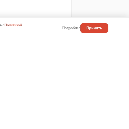
ь с
Политикой
Подробнее
Принять
КОНТАКТЫ
Россия
+7 (800) 222-01-13
info@wilma.ru