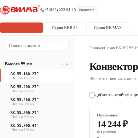
+7 (800) 222-01-13
Россия
Серия ВК
Серия ВКВ 24
Серия ВК.MAX
Главная
/
Серия ВК
/
ВК.55.1
Конвектор
Высота 55 мм
5
ВК.55.160.2ТГ
Ширина 160 мм
ВК · естественная конвекц
ВК.55.200.2ТГ
Ширина 200 мм
Добавить решётку к це
ВК.55.260.2ТГ
Ширина 260 мм
ВК.55.300.2ТГ
Оцинковка
Ширина 300 мм
14 244 ₽
ВК.55.300.4ТГ
Ширина 300 мм
без решётки