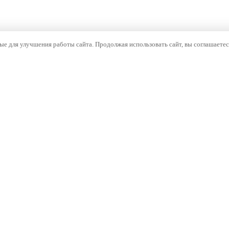
е для улучшения работы сайта. Продолжая использовать сайт, вы соглашаетес
ОМПАНИЯ
НАВИГАЦИЯ
компании
Каталог
тория
Бренды
оизводство
Документы
ртнёрам
Проекты
Контакты