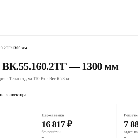
60.2ТГ
/
1300 мм
 ВК.55.160.2ТГ — 1300 мм
ия · Теплоотдача 110 Вт · Вес 6.78 кг
не конвектора
Нержавейка
Решётк
16 817 ₽
7 8
без решётки
отдельно