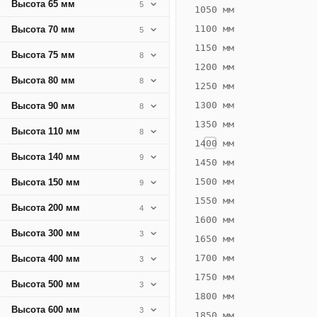
Высота 65 мм
5
463
1050 мм
Вт
1100 мм
Высота 70 мм
5
·
1150 мм
Высота 75 мм
8
Вес
1200 мм
21.85
Высота 80 мм
8
1250 мм
кг
1300 мм
Высота 90 мм
8
1350 мм
Добавить
Высота 110 мм
8
решётку к
1400 мм
цене
Высота 140 мм
9
конвектора
1450 мм
1500 мм
Высота 150 мм
9
1550 мм
Оцинковка
Не
Высота 200 мм
4
31 227
38
1600 мм
Высота 300 мм
3
₽
₽
1650 мм
без решётки
без
1700 мм
Высота 400 мм
3
▾
▾
1750 мм
Высота 500 мм
3
1800 мм
Высота 600 мм
3
1850 мм