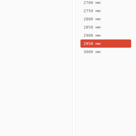
2700 мм
2750 мм
2800 мм
2850 мм
ВЫСОТА,
ШИРИНА,
ММ
ММ
2900 мм
55
300
2950 мм
3000 мм
Схема
конвектора
ВК.55.300.2ТГ