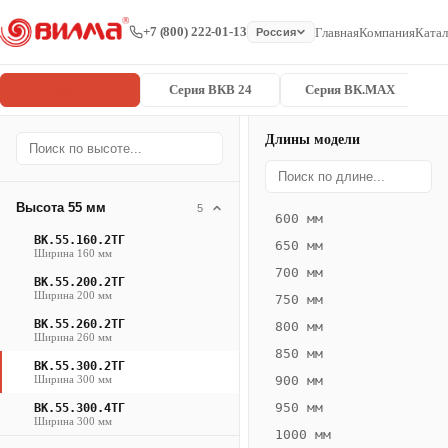
+7 (800) 222-01-13
Главная
Компания
Катал
Россия
Серия ВК
Серия ВКВ 24
Серия ВК.MAX
Длины модели
Серия
Главная
/
/
ВК.55.300.2
ВК
Высота 55 мм
5
600 мм
Конвектор
ВК.55.160.2ТГ
650 мм
ВК.55.300.2ТГ
Ширина 160 мм
700 мм
— 2950 мм
ВК.55.200.2ТГ
Ширина 200 мм
750 мм
ВК
ВК.55.260.2ТГ
800 мм
Ширина 260 мм
·
850 мм
ВК.55.300.2ТГ
естественная
Ширина 300 мм
900 мм
конвекция
950 мм
ВК.55.300.4ТГ
·
Ширина 300 мм
1000 мм
Теплоотдача