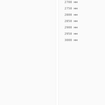
2700 мм
2750 мм
2800 мм
2850 мм
ВЫСОТА,
ШИРИНА,
ММ
ММ
2900 мм
55
300
2950 мм
3000 мм
Схема
конвектора
ВК.55.300.2ТГ