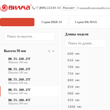
+7 (800) 222-01-13
Главная
Компания
Катал
Россия
Серия ВК
Серия ВКВ 24
Серия ВК.MAX
Длины модели
Серия
Главная
/
/
ВК.55.300.2
ВК
Высота 55 мм
5
600 мм
Конвектор
ВК.55.160.2ТГ
650 мм
ВК.55.300.2ТГ
Ширина 160 мм
700 мм
— 1250 мм
ВК.55.200.2ТГ
Ширина 200 мм
750 мм
ВК
ВК.55.260.2ТГ
800 мм
Ширина 260 мм
·
850 мм
ВК.55.300.2ТГ
естественная
Ширина 300 мм
900 мм
конвекция
950 мм
ВК.55.300.4ТГ
·
Ширина 300 мм
1000 мм
Теплоотдача