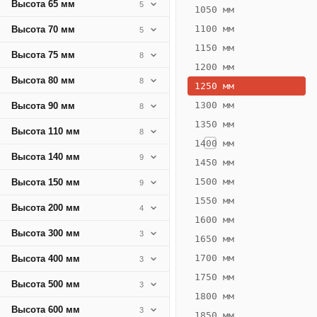
Высота 65 мм
5
160
1050 мм
Вт
1100 мм
Высота 70 мм
5
·
1150 мм
Высота 75 мм
8
Вес
1200 мм
9.63
Высота 80 мм
8
1250 мм
кг
1300 мм
Высота 90 мм
8
1350 мм
Добавить
Высота 110 мм
8
решётку к
1400 мм
цене
Высота 140 мм
9
конвектора
1450 мм
1500 мм
Высота 150 мм
9
1550 мм
Оцинковка
Не
Высота 200 мм
4
15 456
18
1600 мм
Высота 300 мм
3
₽
₽
1650 мм
без решётки
без
1700 мм
Высота 400 мм
3
▾
▾
1750 мм
Высота 500 мм
3
1800 мм
Высота 600 мм
3
1850 мм