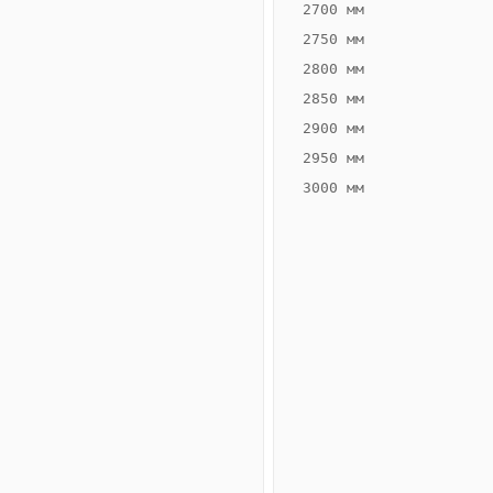
2700 мм
2750 мм
2800 мм
2850 мм
ВЫСОТА,
ШИРИНА,
ММ
ММ
2900 мм
55
200
2950 мм
3000 мм
Схема
конвектора
ВК.55.200.2ТГ