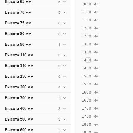
Высота 65 мм
5
52
1050 мм
Вт
1100 мм
Высота 70 мм
5
·
1150 мм
Высота 75 мм
8
Вес
1200 мм
4.69
Высота 80 мм
8
1250 мм
кг
1300 мм
Высота 90 мм
8
1350 мм
Добавить
Высота 110 мм
8
решётку к
1400 мм
цене
Высота 140 мм
9
конвектора
1450 мм
1500 мм
Высота 150 мм
9
1550 мм
Оцинковка
Не
Высота 200 мм
4
10 338
11
1600 мм
Высота 300 мм
3
₽
₽
1650 мм
без решётки
без
1700 мм
Высота 400 мм
3
▾
▾
1750 мм
Высота 500 мм
3
1800 мм
Высота 600 мм
3
1850 мм