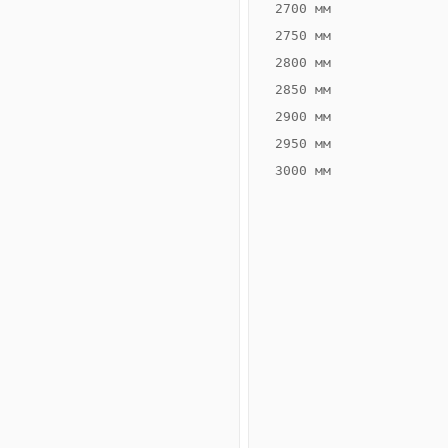
2700 мм
2750 мм
2800 мм
2850 мм
ВЫСОТА,
ШИРИНА,
ММ
ММ
2900 мм
80
160
2950 мм
3000 мм
Схема
конвектора
ВК.80.160.2ТГ