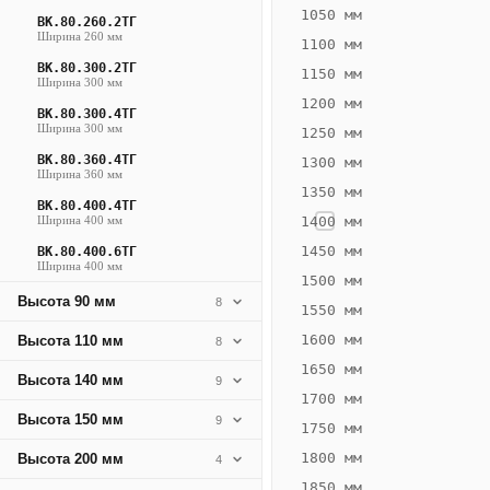
79
1050 мм
ВК.80.260.2ТГ
Ширина 260 мм
Вт
1100 мм
·
ВК.80.300.2ТГ
1150 мм
Ширина 300 мм
Вес
1200 мм
4.35
ВК.80.300.4ТГ
Ширина 300 мм
1250 мм
кг
ВК.80.360.4ТГ
1300 мм
Ширина 360 мм
1350 мм
Добавить
ВК.80.400.4ТГ
решётку к
Ширина 400 мм
1400 мм
цене
конвектора
1450 мм
ВК.80.400.6ТГ
Ширина 400 мм
1500 мм
Высота 90 мм
8
1550 мм
Оцинковка
Не
10
1600 мм
9 460 ₽
Высота 110 мм
8
₽
1650 мм
без решётки
Высота 140 мм
9
▾
без
1700 мм
Высота 150 мм
▾
9
1750 мм
1800 мм
Высота 200 мм
4
1850 мм