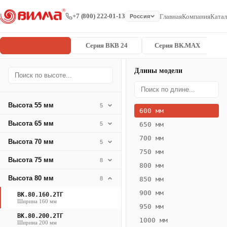
+7 (800) 222-01-13
Главная
Компания
Катал
Россия
Серия ВК
Серия ВКВ 24
Серия ВК.MAX
Длины модели
Серия
Главная
/
/
ВК.80.160.2
ВК
Высота 55 мм
5
600 мм
Конвектор
Высота 65 мм
5
650 мм
ВК.80.160.2ТГ
700 мм
Высота 70 мм
— 600 мм
5
750 мм
Высота 75 мм
8
ВК
800 мм
·
Высота 80 мм
8
850 мм
естественная
900 мм
ВК.80.160.2ТГ
конвекция
Ширина 160 мм
950 мм
·
ВК.80.200.2ТГ
1000 мм
Теплоотдача
Ширина 200 мм