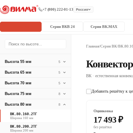
+7 (800) 222-01-13
Россия
Серия ВК
Серия ВКВ 24
Серия ВК.MAX
Главная
/
Серия ВК
/
ВК.80.1
Конвектор
Высота 55 мм
5
Высота 65 мм
5
ВК · естественная конвекц
Высота 70 мм
5
Добавить решётку к це
Высота 75 мм
8
Высота 80 мм
8
Оцинковка
ВК.80.160.2ТГ
17 493 ₽
Ширина 160 мм
ВК.80.200.2ТГ
без решётки
Ширина 200 мм