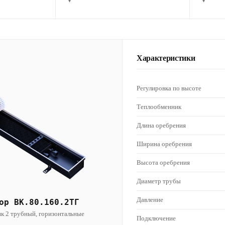
▾
▾
Характеристики
Регулировка по высоте
Теплообменник
Длина оребрения
Ширина оребрения
Высота оребрения
Диаметр трубы
Давление
ор ВК.80.160.2ТГ
к 2 трубный, горизонтальные
Подключение