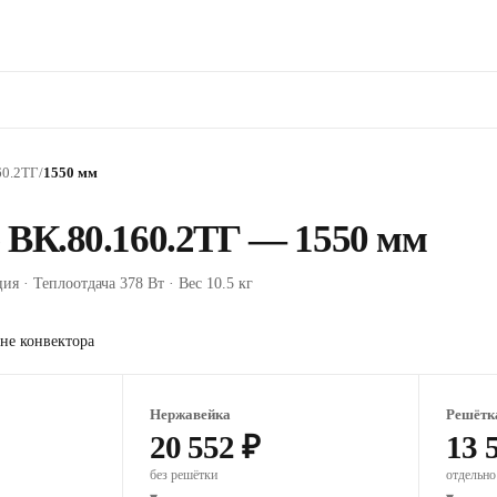
60.2ТГ
/
1550 мм
 ВК.80.160.2ТГ — 1550 мм
ия · Теплоотдача 378 Вт · Вес 10.5 кг
не конвектора
Нержавейка
Решётк
20 552 ₽
13 
без решётки
отдельно