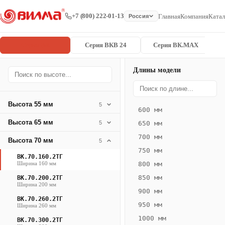
+7 (800) 222-01-13
Главная
Компания
Катал
Россия
Серия ВК
Серия ВКВ 24
Серия ВК.MAX
Длины модели
Серия
Главная
/
/
ВК.70.160.2
ВК
Высота 55 мм
5
600 мм
Конвектор
Высота 65 мм
5
650 мм
ВК.70.160.2ТГ
700 мм
Высота 70 мм
— 2950 мм
5
750 мм
ВК.70.160.2ТГ
ВК
Ширина 160 мм
800 мм
·
850 мм
ВК.70.200.2ТГ
естественная
Ширина 200 мм
900 мм
конвекция
ВК.70.260.2ТГ
950 мм
Ширина 260 мм
·
1000 мм
Теплоотдача
ВК.70.300.2ТГ