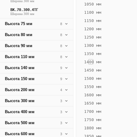
Ширина 300 мм
582
1050 мм
ВК.70.300.4ТГ
Вт
1100 мм
Ширина 300 мм
·
1150 мм
Высота 75 мм
8
Вес
1200 мм
16.99
Высота 80 мм
8
1250 мм
кг
1300 мм
Высота 90 мм
8
1350 мм
Добавить
Высота 110 мм
8
решётку к
1400 мм
цене
Высота 140 мм
9
конвектора
1450 мм
1500 мм
Высота 150 мм
9
1550 мм
Оцинковка
Не
Высота 200 мм
4
29 331
34
1600 мм
Высота 300 мм
3
₽
₽
1650 мм
без решётки
без
1700 мм
Высота 400 мм
3
▾
▾
1750 мм
Высота 500 мм
3
1800 мм
Высота 600 мм
3
1850 мм