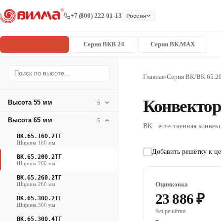
+7 (800) 222-01-13
Россия
Серия ВК
Серия ВКВ 24
Серия ВК.MAX
Главная
/
Серия ВК
/
ВК.65.2
Конвектор
Высота 55 мм
5
Высота 65 мм
5
ВК · естественная конвекц
ВК.65.160.2ТГ
Ширина 160 мм
Добавить решётку к це
ВК.65.200.2ТГ
Ширина 200 мм
ВК.65.260.2ТГ
Оцинковка
Ширина 260 мм
23 886 ₽
ВК.65.300.2ТГ
Ширина 300 мм
без решётки
ВК.65.300.4ТГ