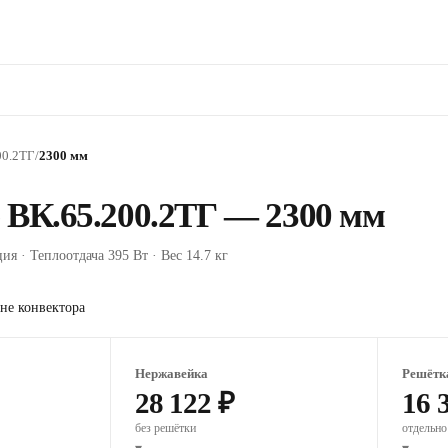
00.2ТГ
/
2300 мм
 ВК.65.200.2ТГ — 2300 мм
ия · Теплоотдача 395 Вт · Вес 14.7 кг
не конвектора
Нержавейка
Решётк
28 122 ₽
16 
без решётки
отдельно