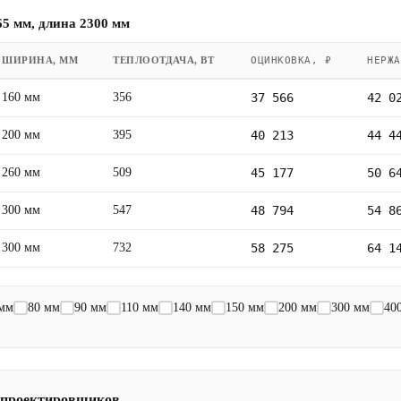
5 мм, длина 2300 мм
ШИРИНА, ММ
ТЕПЛООТДАЧА, ВТ
ОЦИНКОВКА, ₽
НЕРЖА
160 мм
356
37 566
42 0
200 мм
395
40 213
44 4
260 мм
509
45 177
50 6
300 мм
547
48 794
54 8
300 мм
732
58 275
64 1
 мм
80 мм
90 мм
110 мм
140 мм
150 мм
200 мм
300 мм
40
 проектировщиков