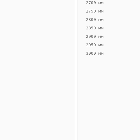
2700 мм
2750 мм
2800 мм
2850 мм
ВЫСОТА,
ШИРИНА,
ММ
ММ
2900 мм
55
300
2950 мм
3000 мм
Схема
конвектора
ВК.55.300.4ТГ