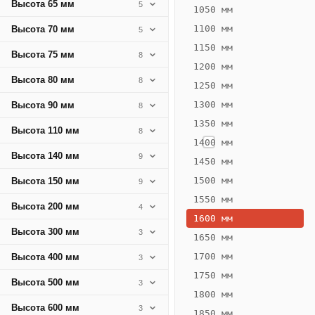
Высота 65 мм
5
298
1050 мм
Вт
1100 мм
Высота 70 мм
5
·
1150 мм
Высота 75 мм
8
Вес
1200 мм
13.66
Высота 80 мм
8
1250 мм
кг
1300 мм
Высота 90 мм
8
1350 мм
Добавить
Высота 110 мм
8
решётку к
1400 мм
цене
Высота 140 мм
9
конвектора
1450 мм
1500 мм
Высота 150 мм
9
1550 мм
Оцинковка
Не
Высота 200 мм
4
25 232
29
1600 мм
Высота 300 мм
3
₽
₽
1650 мм
без решётки
без
1700 мм
Высота 400 мм
3
▾
▾
1750 мм
Высота 500 мм
3
1800 мм
Высота 600 мм
3
1850 мм