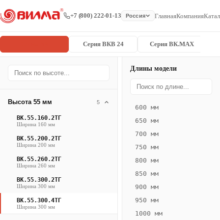
+7 (800) 222-01-13
Главная
Компания
Катал
Россия
Серия ВК
Серия ВКВ 24
Серия ВК.MAX
Длины модели
Серия
Главная
/
/
ВК.55.300.4
ВК
Высота 55 мм
5
600 мм
Конвектор
ВК.55.160.2ТГ
650 мм
ВК.55.300.4ТГ
Ширина 160 мм
700 мм
— 1600 мм
ВК.55.200.2ТГ
Ширина 200 мм
750 мм
ВК
ВК.55.260.2ТГ
800 мм
Ширина 260 мм
·
850 мм
ВК.55.300.2ТГ
естественная
Ширина 300 мм
900 мм
конвекция
950 мм
ВК.55.300.4ТГ
·
Ширина 300 мм
1000 мм
Теплоотдача