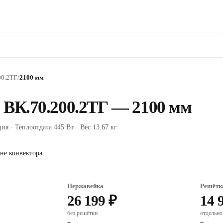
00.2ТГ
/
2100 мм
 ВК.70.200.2ТГ — 2100 мм
ия · Теплоотдача 445 Вт · Вес 13.67 кг
не конвектора
Нержавейка
Решётк
26 199 ₽
14 
без решётки
отдельно