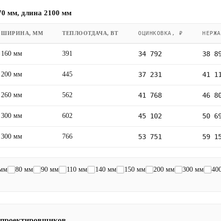
0 мм, длина 2100 мм
ШИРИНА, ММ
ТЕПЛООТДАЧА, ВТ
ОЦИНКОВКА, ₽
НЕРЖА
160 мм
391
34 792
38 8
200 мм
445
37 231
41 1
260 мм
562
41 768
46 8
300 мм
602
45 102
50 6
300 мм
766
53 751
59 1
 мм
80 мм
90 мм
110 мм
140 мм
150 мм
200 мм
300 мм
40
 проектировщиков