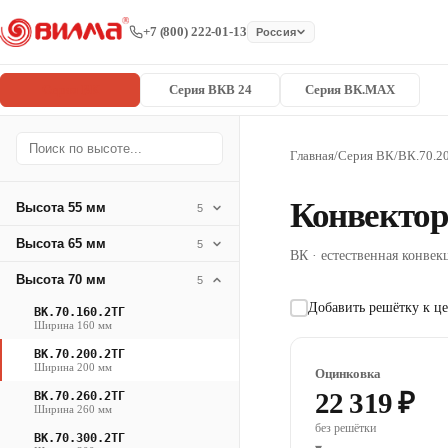
+7 (800) 222-01-13
Россия
Серия ВК
Серия ВКВ 24
Серия ВК.MAX
Главная
/
Серия ВК
/
ВК.70.2
Конвектор
Высота 55 мм
5
Высота 65 мм
5
ВК · естественная конвекц
Высота 70 мм
5
Добавить решётку к це
ВК.70.160.2ТГ
Ширина 160 мм
ВК.70.200.2ТГ
Ширина 200 мм
Оцинковка
22 319 ₽
ВК.70.260.2ТГ
Ширина 260 мм
без решётки
ВК.70.300.2ТГ