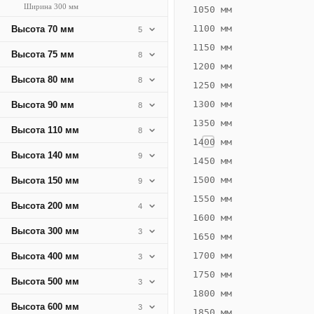
Ширина 300 мм
355
1050 мм
Вт
1100 мм
Высота 70 мм
5
·
1150 мм
Высота 75 мм
8
Вес
1200 мм
13.49
Высота 80 мм
8
1250 мм
кг
1300 мм
Высота 90 мм
8
1350 мм
Добавить
Высота 110 мм
8
решётку к
1400 мм
цене
Высота 140 мм
9
конвектора
1450 мм
1500 мм
Высота 150 мм
9
1550 мм
Оцинковка
Не
Высота 200 мм
4
22 319
26
1600 мм
Высота 300 мм
3
₽
₽
1650 мм
без решётки
без
1700 мм
Высота 400 мм
3
▾
▾
1750 мм
Высота 500 мм
3
1800 мм
Высота 600 мм
3
1850 мм