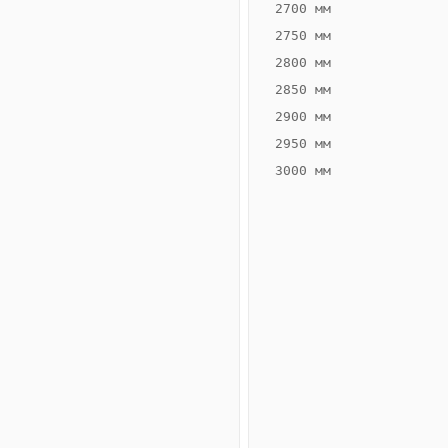
2700 мм
2750 мм
2800 мм
2850 мм
ВЫСОТА,
ШИРИНА,
ММ
ММ
2900 мм
65
200
2950 мм
3000 мм
Схема
конвектора
ВК.65.200.2ТГ