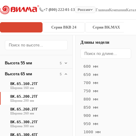
+7 (800) 222-01-13
Главная
Компания
Катал
Россия
Серия ВК
Серия ВКВ 24
Серия ВК.MAX
Длины модели
Серия
Главная
/
/
ВК.65.200.2
ВК
Высота 55 мм
5
600 мм
Конвектор
Высота 65 мм
5
650 мм
ВК.65.200.2ТГ
700 мм
ВК.65.160.2ТГ
— 2100 мм
Ширина 160 мм
750 мм
ВК.65.200.2ТГ
ВК
800 мм
Ширина 200 мм
·
850 мм
ВК.65.260.2ТГ
естественная
Ширина 260 мм
900 мм
конвекция
ВК.65.300.2ТГ
950 мм
·
Ширина 300 мм
1000 мм
Теплоотдача
ВК.65.300.4ТГ