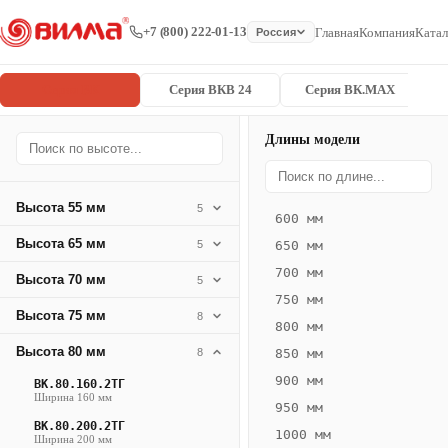
+7 (800) 222-01-13
Главная
Компания
Катал
Россия
Серия ВК
Серия ВКВ 24
Серия ВК.MAX
Длины модели
Серия
Главная
/
/
ВК.80.300.4
ВК
Высота 55 мм
5
600 мм
Конвектор
Высота 65 мм
5
650 мм
ВК.80.300.4ТГ
700 мм
Высота 70 мм
— 1650 мм
5
750 мм
Высота 75 мм
8
ВК
800 мм
·
Высота 80 мм
8
850 мм
естественная
900 мм
ВК.80.160.2ТГ
конвекция
Ширина 160 мм
950 мм
·
ВК.80.200.2ТГ
1000 мм
Теплоотдача
Ширина 200 мм