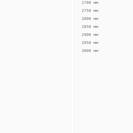
2700 мм
2750 мм
2800 мм
2850 мм
ВЫСОТА,
ШИРИНА,
ММ
ММ
2900 мм
80
300
2950 мм
3000 мм
Схема
конвектора
ВК.80.300.4ТГ
Сравнение
конвекторов