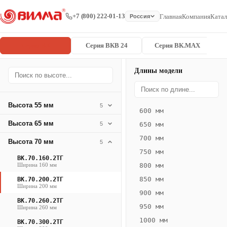
+7 (800) 222-01-13
Главная
Компания
Катал
Россия
Серия ВК
Серия ВКВ 24
Серия ВК.MAX
Длины модели
Серия
Главная
/
/
ВК.70.200.2
ВК
Высота 55 мм
5
600 мм
Конвектор
Высота 65 мм
5
650 мм
ВК.70.200.2ТГ
700 мм
Высота 70 мм
— 2600 мм
5
750 мм
ВК.70.160.2ТГ
ВК
Ширина 160 мм
800 мм
·
850 мм
ВК.70.200.2ТГ
естественная
Ширина 200 мм
900 мм
конвекция
ВК.70.260.2ТГ
950 мм
Ширина 260 мм
·
1000 мм
Теплоотдача
ВК.70.300.2ТГ