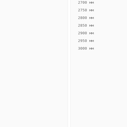
2700 мм
2750 мм
2800 мм
2850 мм
ВЫСОТА,
ШИРИНА,
ММ
ММ
2900 мм
70
200
2950 мм
3000 мм
Схема
конвектора
ВК.70.200.2ТГ