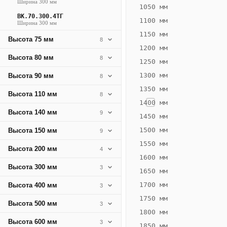
Ширина 300 мм
572
1050 мм
ВК.70.300.4ТГ
Вт
1100 мм
Ширина 300 мм
·
1150 мм
Высота 75 мм
8
Вес
1200 мм
16.84
Высота 80 мм
8
1250 мм
кг
1300 мм
Высота 90 мм
8
1350 мм
Добавить
Высота 110 мм
8
решётку к
1400 мм
цене
Высота 140 мм
9
конвектора
1450 мм
1500 мм
Высота 150 мм
9
1550 мм
Оцинковка
Не
Высота 200 мм
4
26 775
31
1600 мм
Высота 300 мм
3
₽
₽
1650 мм
без решётки
без
1700 мм
Высота 400 мм
3
▾
▾
1750 мм
Высота 500 мм
3
1800 мм
Высота 600 мм
3
1850 мм