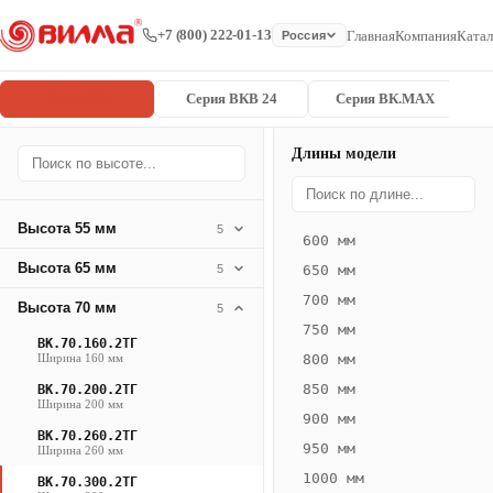
+7 (800) 222-01-13
Главная
Компания
Катал
Россия
Серия ВК
Серия ВКВ 24
Серия ВК.MAX
Длины модели
Серия
Главная
/
/
ВК.70.300.2
ВК
Высота 55 мм
5
600 мм
Конвектор
Высота 65 мм
5
650 мм
ВК.70.300.2ТГ
700 мм
Высота 70 мм
— 2700 мм
5
750 мм
ВК.70.160.2ТГ
ВК
Ширина 160 мм
800 мм
·
850 мм
ВК.70.200.2ТГ
естественная
Ширина 200 мм
900 мм
конвекция
ВК.70.260.2ТГ
950 мм
Ширина 260 мм
·
1000 мм
Теплоотдача
ВК.70.300.2ТГ