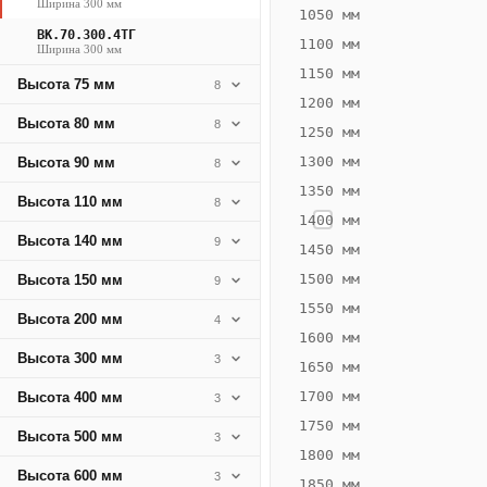
Ширина 300 мм
808
1050 мм
ВК.70.300.4ТГ
Вт
1100 мм
Ширина 300 мм
·
1150 мм
Высота 75 мм
8
Вес
1200 мм
22.18
Высота 80 мм
8
1250 мм
кг
1300 мм
Высота 90 мм
8
1350 мм
Добавить
Высота 110 мм
8
решётку к
1400 мм
цене
Высота 140 мм
9
конвектора
1450 мм
1500 мм
Высота 150 мм
9
1550 мм
Оцинковка
Не
Высота 200 мм
4
30 676
37
1600 мм
Высота 300 мм
3
₽
₽
1650 мм
без решётки
без
1700 мм
Высота 400 мм
3
▾
▾
1750 мм
Высота 500 мм
3
1800 мм
Высота 600 мм
3
1850 мм