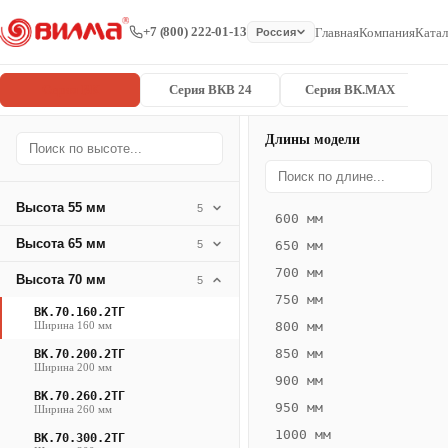
+7 (800) 222-01-13
Главная
Компания
Катал
Россия
Серия ВК
Серия ВКВ 24
Серия ВК.MAX
Длины модели
Серия
Главная
/
/
ВК.70.160.2
ВК
Высота 55 мм
5
600 мм
Конвектор
Высота 65 мм
5
650 мм
ВК.70.160.2ТГ
700 мм
Высота 70 мм
— 2500 мм
5
750 мм
ВК.70.160.2ТГ
ВК
Ширина 160 мм
800 мм
·
850 мм
ВК.70.200.2ТГ
естественная
Ширина 200 мм
900 мм
конвекция
ВК.70.260.2ТГ
950 мм
Ширина 260 мм
·
1000 мм
Теплоотдача
ВК.70.300.2ТГ