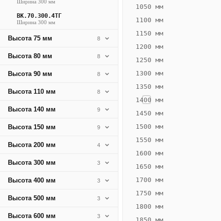
Ширина 300 мм
481
1050 мм
ВК.70.300.4ТГ
Вт
1100 мм
Ширина 300 мм
·
1150 мм
Высота 75 мм
8
Вес
1200 мм
14.47
Высота 80 мм
8
1250 мм
кг
1300 мм
Высота 90 мм
8
1350 мм
Добавить
Высота 110 мм
8
решётку к
1400 мм
цене
Высота 140 мм
9
конвектора
1450 мм
1500 мм
Высота 150 мм
9
1550 мм
Оцинковка
Не
Высота 200 мм
4
25 757
30
1600 мм
Высота 300 мм
3
₽
₽
1650 мм
без решётки
без
1700 мм
Высота 400 мм
3
▾
▾
1750 мм
Высота 500 мм
3
1800 мм
Высота 600 мм
3
1850 мм