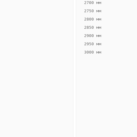
2700 мм
2750 мм
2800 мм
2850 мм
ВЫСОТА,
ШИРИНА,
ММ
ММ
2900 мм
70
160
2950 мм
3000 мм
Схема
конвектора
ВК.70.160.2ТГ