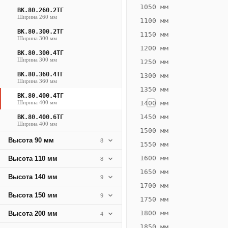
1190
1050 мм
ВК.80.260.2ТГ
Ширина 260 мм
Вт
1100 мм
·
ВК.80.300.2ТГ
1150 мм
Ширина 300 мм
Вес
1200 мм
25.51
ВК.80.300.4ТГ
Ширина 300 мм
1250 мм
кг
ВК.80.360.4ТГ
1300 мм
Ширина 360 мм
1350 мм
Добавить
ВК.80.400.4ТГ
решётку к
Ширина 400 мм
1400 мм
цене
конвектора
1450 мм
ВК.80.400.6ТГ
Ширина 400 мм
1500 мм
Высота 90 мм
8
1550 мм
Оцинковка
Не
35 223
42
1600 мм
Высота 110 мм
8
₽
₽
1650 мм
Высота 140 мм
9
без решётки
без
1700 мм
Высота 150 мм
▾
▾
9
1750 мм
1800 мм
Высота 200 мм
4
1850 мм