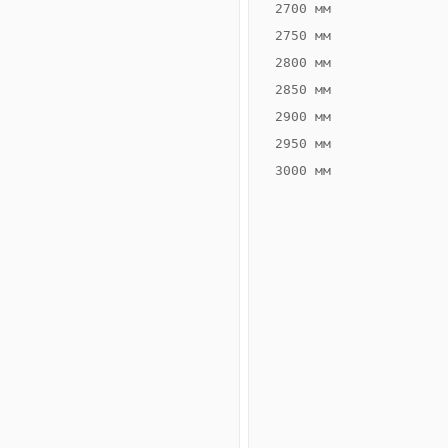
2700 мм
2750 мм
2800 мм
2850 мм
ВЫСОТА,
ШИРИНА,
ММ
ММ
2900 мм
80
400
2950 мм
3000 мм
Схема
конвектора
ВК.80.400.4ТГ