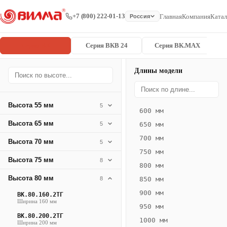
+7 (800) 222-01-13
Главная
Компания
Катал
Россия
Серия ВК
Серия ВКВ 24
Серия ВК.MAX
Длины модели
Серия
Главная
/
/
ВК.80.400.4
ВК
Высота 55 мм
5
600 мм
Конвектор
Высота 65 мм
5
650 мм
ВК.80.400.4ТГ
700 мм
Высота 70 мм
— 2050 мм
5
750 мм
Высота 75 мм
8
ВК
800 мм
·
Высота 80 мм
8
850 мм
естественная
900 мм
ВК.80.160.2ТГ
конвекция
Ширина 160 мм
950 мм
·
ВК.80.200.2ТГ
1000 мм
Теплоотдача
Ширина 200 мм