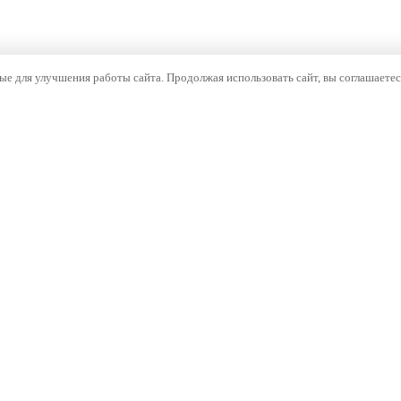
е для улучшения работы сайта. Продолжая использовать сайт, вы соглашаетес
ОМПАНИЯ
НАВИГАЦИЯ
компании
Каталог
тория
Бренды
оизводство
Документы
ртнёрам
Проекты
Контакты