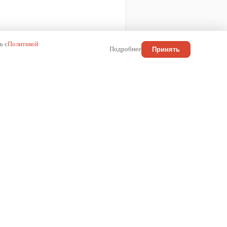
ь с
Политикой
Подробнее
Принять
КОНТАКТЫ
Россия
+7 (800) 222-01-13
info@wilma.ru