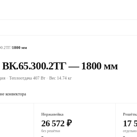
00.2ТГ
/
1800 мм
 ВК.65.300.2ТГ — 1800 мм
ия · Теплоотдача 407 Вт · Вес 14.74 кг
не конвектора
Нержавейка
Решётк
26 572 ₽
17 
без решётки
отдельно