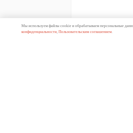
Мы используем файлы cookie и обрабатываем персональные данны
конфиденциальности
,
Пользовательским соглашением
.
К
О 
Производитель отопительного оборудования.
Ис
Российское производство с 2002 года.
Пр
Па