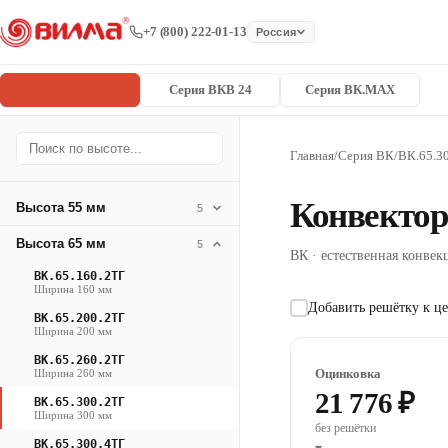
+7 (800) 222-01-13
Россия
Серия ВК
Серия ВКВ 24
Серия ВК.MAX
Главная
/
Серия ВК
/
ВК.65.3
Конвектор
Высота 55 мм
5
Высота 65 мм
5
ВК · естественная конвекц
ВК.65.160.2ТГ
Ширина 160 мм
Добавить решётку к це
ВК.65.200.2ТГ
Ширина 200 мм
ВК.65.260.2ТГ
Оцинковка
Ширина 260 мм
21 776 ₽
ВК.65.300.2ТГ
Ширина 300 мм
без решётки
ВК.65.300.4ТГ