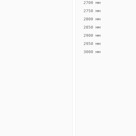
2700 мм
2750 мм
2800 мм
2850 мм
ВЫСОТА,
ШИРИНА,
ММ
ММ
2900 мм
80
260
2950 мм
3000 мм
Схема
конвектора
ВК.80.260.2ТГ