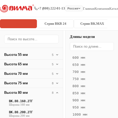
+7 (800) 222-01-13
Главная
Компания
Катал
Россия
Серия ВК
Серия ВКВ 24
Серия ВК.MAX
Длины модели
Серия
Главная
/
/
ВК.80.260.2
ВК
Высота 55 мм
5
600 мм
Конвектор
Высота 65 мм
5
650 мм
ВК.80.260.2ТГ
700 мм
Высота 70 мм
— 1250 мм
5
750 мм
Высота 75 мм
8
ВК
800 мм
·
Высота 80 мм
8
850 мм
естественная
900 мм
ВК.80.160.2ТГ
конвекция
Ширина 160 мм
950 мм
·
ВК.80.200.2ТГ
1000 мм
Теплоотдача
Ширина 200 мм