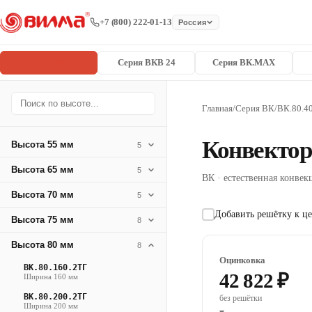
+7 (800) 222-01-13
Россия
Серия ВК
Серия ВКВ 24
Серия ВК.MAX
Главная
/
Серия ВК
/
ВК.80.4
Конвектор
Высота 55 мм
5
Высота 65 мм
5
ВК · естественная конвекц
Высота 70 мм
5
Добавить решётку к це
Высота 75 мм
8
Высота 80 мм
8
Оцинковка
ВК.80.160.2ТГ
42 822 ₽
Ширина 160 мм
ВК.80.200.2ТГ
без решётки
Ширина 200 мм